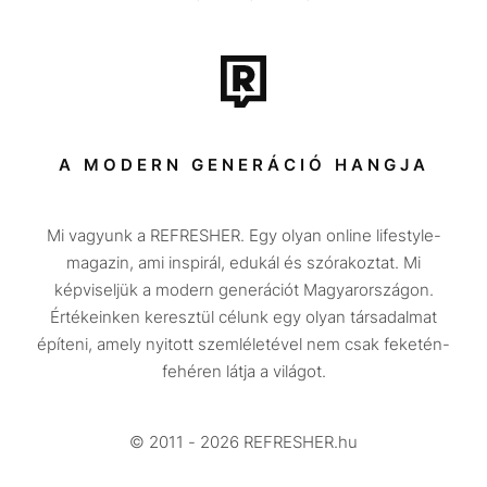
Film + sorozat
Tech-Tudomány
Sport
Társadalom
A MODERN GENERÁCIÓ HANGJA
Közélet
Mi vagyunk a REFRESHER. Egy olyan online lifestyle-
Utazás
magazin, ami inspirál, edukál és szórakoztat. Mi
Életmód
képviseljük a modern generációt Magyarországon.
Értékeinken keresztül célunk egy olyan társadalmat
Design
építeni, amely nyitott szemléletével nem csak feketén-
Beszélgetések
fehéren látja a világot.
Arcok
© 2011 - 2026 REFRESHER.hu
Videó