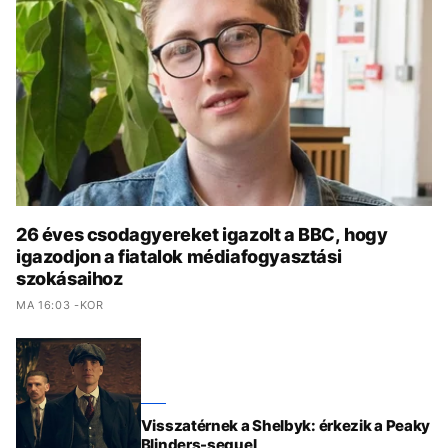
KÖZÉLET
UTAZÁS
ÉLETMÓD
DESIGN
BESZÉLGETÉSEK
ARCOK
VIDEÓ
TÖRTÉNETEK
GASZTRO
26 éves csodagyereket igazolt a BBC, hogy
igazodjon a fiatalok médiafogyasztási
szokásaihoz
MA 16:03 -KOR
Visszatérnek a Shelbyk: érkezik a Peaky
Blinders-sequel