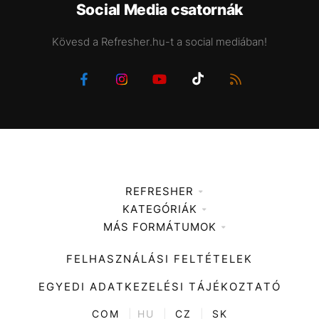
Social Media csatornák
Kövesd a Refresher.hu-t a social mediában!
REFRESHER
KATEGÓRIÁK
Médiaajánlat
MÁS FORMÁTUMOK
Zene
Impresszum
Kiemelt tartalmak
Divat
FELHASZNÁLÁSI FELTÉTELEK
Videó
Kultúra
EGYEDI ADATKEZELÉSI TÁJÉKOZTATÓ
Kvíz
ENTR
COM
|
HU
|
CZ
|
SK