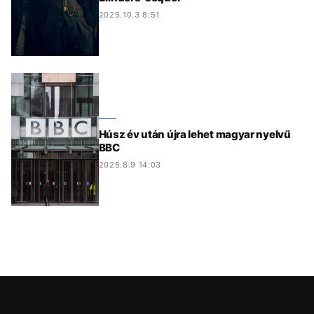
2025.10.3 8:51
Húsz év után újra lehet magyar nyelvű
BBC
2025.8.9 14:03