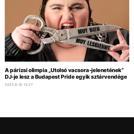
KÖZÉLET
UTAZÁS
ÉLETMÓD
DESIGN
BESZÉLGETÉSEK
ARCOK
VIDEÓ
TÖRTÉNETEK
GASZTRO
A párizsi olimpia „Utolsó vacsora-jelenetének“
DJ-je lesz a Budapest Pride egyik sztárvendége
2025.6.10 13:27