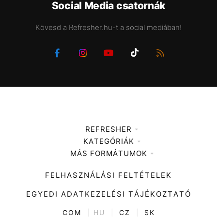
Social Media csatornák
Kövesd a Refresher.hu-t a social mediában!
REFRESHER
KATEGÓRIÁK
Médiaajánlat
MÁS FORMÁTUMOK
Zene
Impresszum
Kiemelt tartalmak
Divat
FELHASZNÁLÁSI FELTÉTELEK
Videó
Kultúra
EGYEDI ADATKEZELÉSI TÁJÉKOZTATÓ
Kvíz
ENTR
COM
|
HU
|
CZ
|
SK