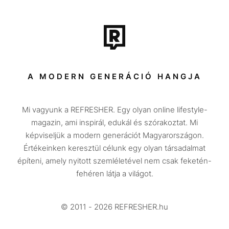
Film + sorozat
Tech-Tudomány
Sport
Társadalom
A MODERN GENERÁCIÓ HANGJA
Közélet
Mi vagyunk a REFRESHER. Egy olyan online lifestyle-
Utazás
magazin, ami inspirál, edukál és szórakoztat. Mi
Életmód
képviseljük a modern generációt Magyarországon.
Értékeinken keresztül célunk egy olyan társadalmat
Design
építeni, amely nyitott szemléletével nem csak feketén-
Beszélgetések
fehéren látja a világot.
Arcok
© 2011 - 2026 REFRESHER.hu
Videó