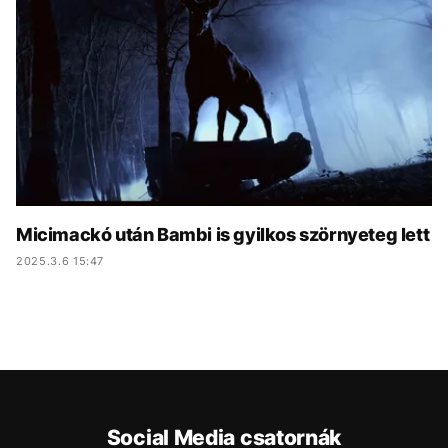
KÖZÉLET
UTAZÁS
ÉLETMÓD
DESIGN
BESZÉLGETÉSEK
ARCOK
VIDEÓ
TÖRTÉNETEK
GASZTRO
Micimackó után Bambi is gyilkos szörnyeteg lett
2025.3.6 15:47
Social Media csatornák