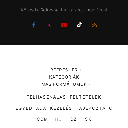
Kövesd a Refresher.hu-t a social mediában!
REFRESHER
KATEGÓRIÁK
Médiaajánlat
MÁS FORMÁTUMOK
Zene
Impresszum
Kiemelt tartalmak
Divat
FELHASZNÁLÁSI FELTÉTELEK
Videó
Kultúra
EGYEDI ADATKEZELÉSI TÁJÉKOZTATÓ
Kvíz
ENTR
COM
|
HU
|
CZ
|
SK