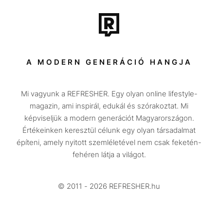
Film + sorozat
Tech-Tudomány
Sport
Társadalom
A MODERN GENERÁCIÓ HANGJA
Közélet
Mi vagyunk a REFRESHER. Egy olyan online lifestyle-
Utazás
magazin, ami inspirál, edukál és szórakoztat. Mi
Életmód
képviseljük a modern generációt Magyarországon.
Értékeinken keresztül célunk egy olyan társadalmat
Design
építeni, amely nyitott szemléletével nem csak feketén-
Beszélgetések
fehéren látja a világot.
Arcok
© 2011 - 2026 REFRESHER.hu
Videó
Történetek