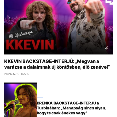
KÖZÉLET
UTAZÁS
ÉLETMÓD
DESIGN
BESZÉLGETÉSEK
ARCOK
VIDEÓ
TÖRTÉNETEK
GASZTRO
KKEVIN BACKSTAGE-INTERJÚ: „Megvan a
varázsa a dalaimnak új köntösben, élő zenével”
2026.5.19 16:25
BRENKA BACKSTAGE-INTERJÚ a
Turbinában: „Manapság nincs olyan,
hogy te csak énekes vagy”