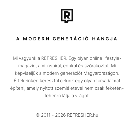
Film + sorozat
Tech-Tudomány
Sport
Társadalom
A MODERN GENERÁCIÓ HANGJA
Közélet
Mi vagyunk a REFRESHER. Egy olyan online lifestyle-
Utazás
magazin, ami inspirál, edukál és szórakoztat. Mi
Életmód
képviseljük a modern generációt Magyarországon.
Értékeinken keresztül célunk egy olyan társadalmat
Design
építeni, amely nyitott szemléletével nem csak feketén-
Beszélgetések
fehéren látja a világot.
Arcok
© 2011 - 2026 REFRESHER.hu
Videó
Történetek