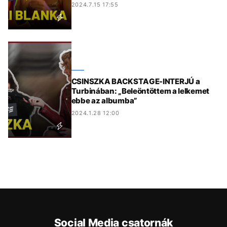
2024.7.15 17:55
CSINSZKA BACKSTAGE-INTERJÚ a
Turbinában: „Beleöntöttem a lelkemet
ebbe az albumba”
2024.1.28 12:00
Social Media csatornák