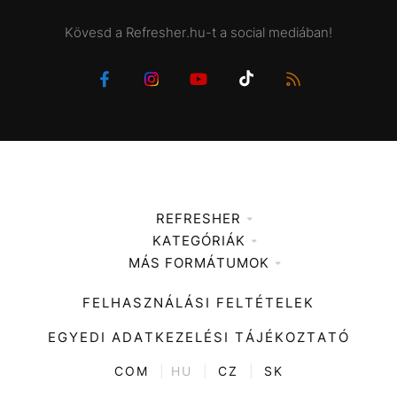
Kövesd a Refresher.hu-t a social mediában!
REFRESHER
KATEGÓRIÁK
Médiaajánlat
MÁS FORMÁTUMOK
Zene
Impresszum
Kiemelt tartalmak
Divat
FELHASZNÁLÁSI FELTÉTELEK
Videó
Kultúra
EGYEDI ADATKEZELÉSI TÁJÉKOZTATÓ
Kvíz
ENTR
COM
|
HU
|
CZ
|
SK