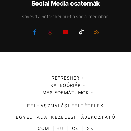
Social Media csatornák
Kövesd a Refresher.hu-t a social mediában!
REFRESHER
KATEGÓRIÁK
Médiaajánlat
MÁS FORMÁTUMOK
Zene
Impresszum
Kiemelt tartalmak
Divat
FELHASZNÁLÁSI FELTÉTELEK
Videó
Kultúra
EGYEDI ADATKEZELÉSI TÁJÉKOZTATÓ
Kvíz
ENTR
COM
|
HU
|
CZ
|
SK