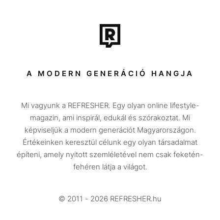
Film + sorozat
Tech-Tudomány
Sport
Társadalom
A MODERN GENERÁCIÓ HANGJA
Közélet
Mi vagyunk a REFRESHER. Egy olyan online lifestyle-
Utazás
magazin, ami inspirál, edukál és szórakoztat. Mi
Életmód
képviseljük a modern generációt Magyarországon.
Értékeinken keresztül célunk egy olyan társadalmat
Design
építeni, amely nyitott szemléletével nem csak feketén-
Beszélgetések
fehéren látja a világot.
Arcok
© 2011 - 2026 REFRESHER.hu
Videó