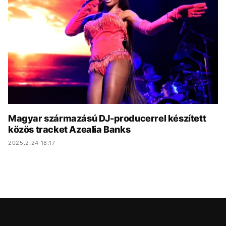
KÖZÉLET
UTAZÁS
ÉLETMÓD
DESIGN
BESZÉLGETÉSEK
ARCOK
VIDEÓ
TÖRTÉNETEK
GASZTRO
Magyar származású DJ-producerrel készített
közös tracket Azealia Banks
2025.2.24 18:17