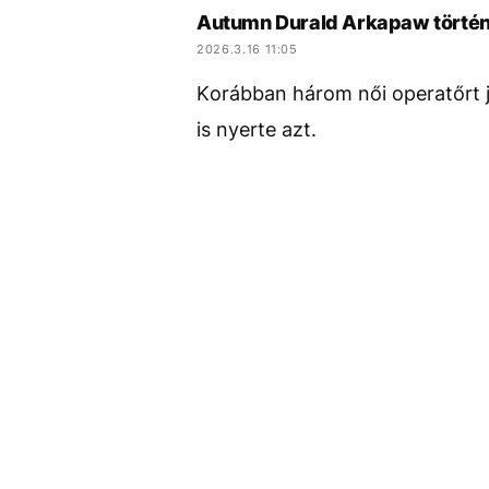
Autumn Durald Arkapaw történe
2026.3.16 11:05
Korábban három női operatőrt je
is nyerte azt.