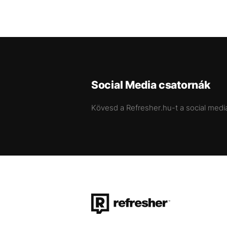
Social Media csatornák
Kövesd a Refresher.hu-t a social medi