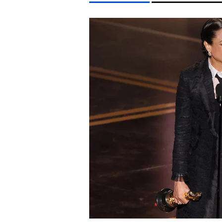
LIFESTYLE TÉMÁK
FIDESZ
SZIGET FESZTIVÁL
ENERGIAVÁLSÁG
MA
EGYÉB FORMÁTUMOK
REFRESHER
Kiemelt tartalmak
Videó
Kvíz
Médiaajánlat
Impresszum