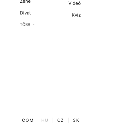
Zene
Videó
Divat
Kvíz
Kultúra
TÖBB
ENTR
Film + sorozat
ech-Tudomány
Sport
Társadalom
Közélet
Utazás
Életmód
COM
|
HU
|
CZ
|
SK
Design