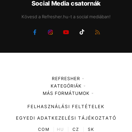
Social Media csatornák
Kövesd a Refresher.hu-t a social mediában!
REFRESHER
KATEGÓRIÁK
Médiaajánlat
MÁS FORMÁTUMOK
Zene
Impresszum
Kiemelt tartalmak
Divat
FELHASZNÁLÁSI FELTÉTELEK
Videó
Kultúra
EGYEDI ADATKEZELÉSI TÁJÉKOZTATÓ
Kvíz
ENTR
COM
|
HU
|
CZ
|
SK