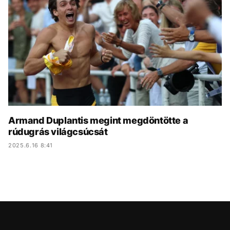
KÖZÉLET
UTAZÁS
ÉLETMÓD
DESIGN
BESZÉLGETÉSEK
ARCOK
VIDEÓ
TÖRTÉNETEK
GASZTRO
Armand Duplantis megint megdöntötte a
rúdugrás világcsúcsát
2025.6.16 8:41