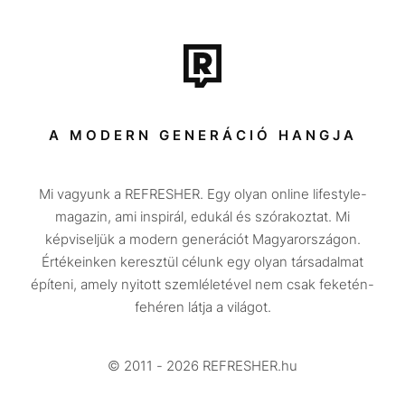
Film + sorozat
Tech-Tudomány
Sport
Társadalom
A MODERN GENERÁCIÓ HANGJA
Közélet
Mi vagyunk a REFRESHER. Egy olyan online lifestyle-
Utazás
magazin, ami inspirál, edukál és szórakoztat. Mi
Életmód
képviseljük a modern generációt Magyarországon.
Értékeinken keresztül célunk egy olyan társadalmat
Design
építeni, amely nyitott szemléletével nem csak feketén-
Beszélgetések
fehéren látja a világot.
Arcok
© 2011 - 2026 REFRESHER.hu
Videó