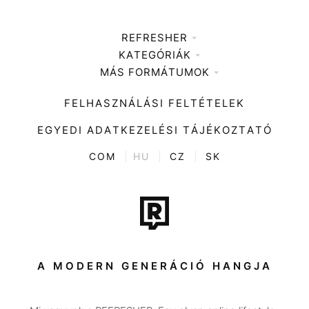
REFRESHER
KATEGÓRIÁK
Médiaajánlat
MÁS FORMÁTUMOK
Zene
Impresszum
Kiemelt tartalmak
Divat
FELHASZNÁLÁSI FELTÉTELEK
Videó
Kultúra
EGYEDI ADATKEZELÉSI TÁJÉKOZTATÓ
Kvíz
ENTR
COM
|
HU
|
CZ
|
SK
Film + sorozat
Tech-Tudomány
Sport
Társadalom
A MODERN GENERÁCIÓ HANGJA
Közélet