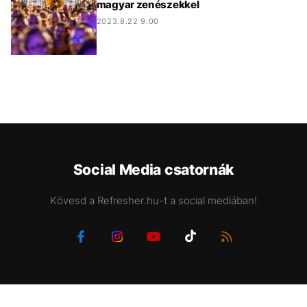
magyar zenészekkel
2023.8.22 9:00
Social Media csatornák
Kövesd a Refresher.hu-t a social mediában!