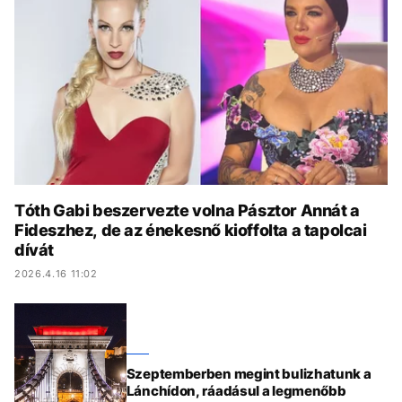
KÖZÉLET
UTAZÁS
ÉLETMÓD
DESIGN
BESZÉLGETÉSEK
ARCOK
VIDEÓ
TÖRTÉNETEK
GASZTRO
Tóth Gabi beszervezte volna Pásztor Annát a
Fideszhez, de az énekesnő kioffolta a tapolcai
dívát
2026.4.16 11:02
Szeptemberben megint bulizhatunk a
Lánchídon, ráadásul a legmenőbb