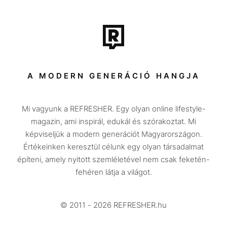
Film + sorozat
Tech-Tudomány
Sport
Társadalom
A MODERN GENERÁCIÓ HANGJA
Közélet
Mi vagyunk a REFRESHER. Egy olyan online lifestyle-
Utazás
magazin, ami inspirál, edukál és szórakoztat. Mi
Életmód
képviseljük a modern generációt Magyarországon.
Értékeinken keresztül célunk egy olyan társadalmat
Design
építeni, amely nyitott szemléletével nem csak feketén-
Beszélgetések
fehéren látja a világot.
Arcok
© 2011 - 2026 REFRESHER.hu
Videó