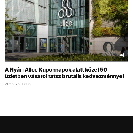
KÖZÉLET
UTAZÁS
ÉLETMÓD
DESIGN
BESZÉLGETÉSEK
ARCOK
VIDEÓ
TÖRTÉNETEK
GASZTRO
A Nyári Allee Kuponnapok alatt közel 50
üzletben vásárolhatsz brutális kedvezménnyel
2026.6.9 17:06