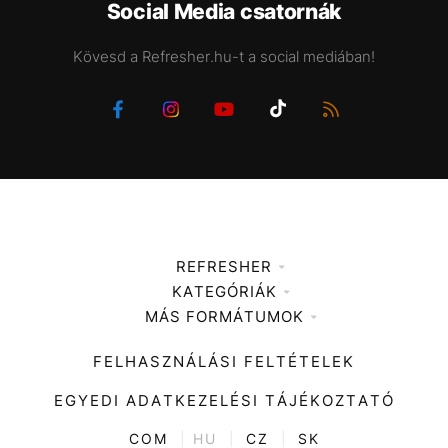
Social Media csatornák
Kövesd a Refresher.hu-t a social mediában!
REFRESHER
KATEGÓRIÁK
Médiaajánlat
MÁS FORMÁTUMOK
Zene
Impresszum
Kiemelt tartalmak
Divat
FELHASZNÁLÁSI FELTÉTELEK
Videó
Kultúra
EGYEDI ADATKEZELÉSI TÁJÉKOZTATÓ
Kvíz
ENTR
COM
|
HU
|
CZ
|
SK