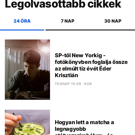
Legolvasottabb cikkek
24 ÓRA
7 NAP
30 NAP
SP-től New Yorkig -
fotókönyvben foglalja össze
az elmúlt tíz évét Éder
Krisztián
TEGNAP 10:09 -KOR
Hogyan lett a matcha a
legnagyobb