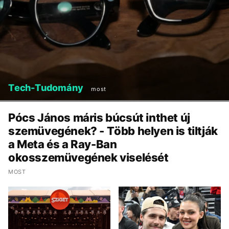
Tech-Tudomány
most
Pócs János máris búcsút inthet új
szemüvegének? - Több helyen is tiltják
a Meta és a Ray-Ban
okosszemüvegének viselését
MOST