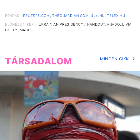
FORRÁS
REUTERS.COM
,
THEGUARDIAN.COM
,
444.HU
,
TELEX.HU
ELŐNÉZETI KÉP:
UKRAINIAN PRESIDENCY / HANDOUT/ANADOLU VIA
GETTY IMAGES
TÁRSADALOM
MINDEN CIKK