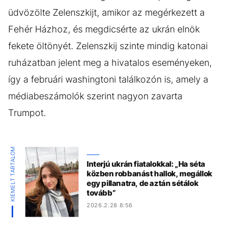
üdvözölte Zelenszkijt, amikor az megérkezett a
Fehér Házhoz, és megdicsérte az ukrán elnök
fekete öltönyét. Zelenszkij szinte mindig katonai
ruházatban jelent meg a hivatalos eseményeken,
így a februári washingtoni találkozón is, amely a
médiabeszámolók szerint nagyon zavarta
Trumpot.
KIEMELT TARTALOM
Interjú ukrán fiatalokkal: „Ha séta
közben robbanást hallok, megállok
egy pillanatra, de aztán sétálok
tovább”
2026.2.28 8:56