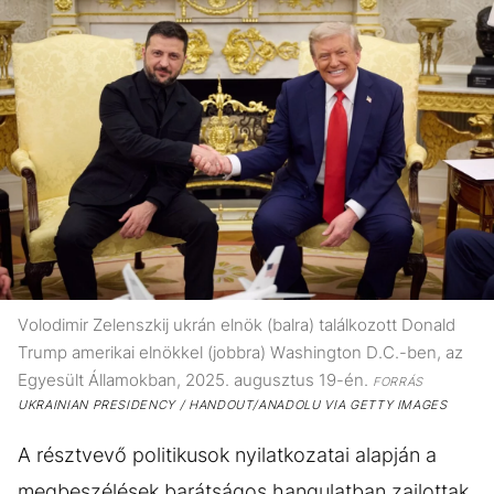
Volodimir Zelenszkij ukrán elnök (balra) találkozott Donald
Trump amerikai elnökkel (jobbra) Washington D.C.-ben, az
Egyesült Államokban, 2025. augusztus 19-én.
FORRÁS
UKRAINIAN PRESIDENCY / HANDOUT/ANADOLU VIA GETTY IMAGES
A résztvevő politikusok nyilatkozatai alapján a
megbeszélések barátságos hangulatban zajlottak.