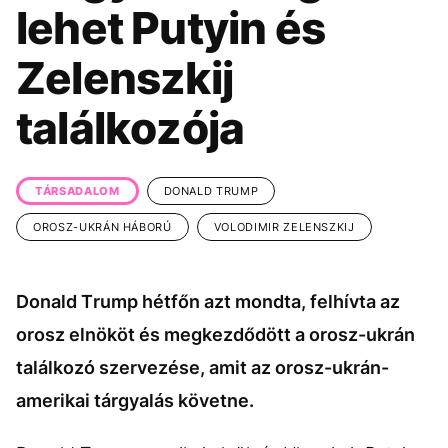
KÖZÉLET
UTAZÁS
lehet Putyin és
ÉLETMÓD
DESIGN
Zelenszkij
BESZÉLGETÉSEK
ARCOK
találkozója
VIDEÓ
TÖRTÉNETEK
GASZTRO
TÁRSADALOM
DONALD TRUMP
OROSZ-UKRÁN HÁBORÚ
VOLODIMIR ZELENSZKIJ
Donald Trump hétfőn azt mondta, felhívta az
orosz elnököt és megkezdődött a orosz-ukrán
találkozó szervezése, amit az orosz-ukrán-
amerikai tárgyalás követne.