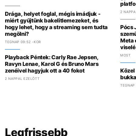
platf
2 NAPPA
Drága, helyet foglal, mégis imádjuk -
miért gyűjtünk bakelitlemezeket, és
hogy lehet, hogy a streaming sem tudta
Pócs J
megölni?
szemü
Meta 
TEGNAP 09:52 -KOR
viselé
MOST
Playback Péntek: Carly Rae Jepsen,
Ravyn Lenae, Karol G és Bruno Mars
zenéivel hagyjuk ott a 40 fokot
Közel
bukka
2 NAPPAL EZELŐTT
TEGNAP 
Legfrissebb