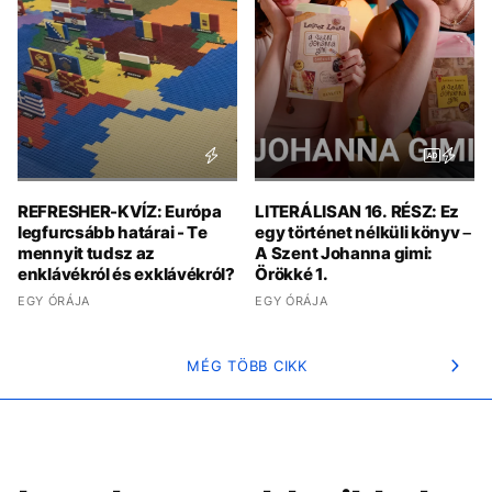
REFRESHER-KVÍZ: Európa
LITERÁLISAN 16. RÉSZ: Ez
legfurcsább határai - Te
egy történet nélküli könyv –
mennyit tudsz az
A Szent Johanna gimi:
enklávékról és exklávékról?
Örökké 1.
EGY ÓRÁJA
EGY ÓRÁJA
MÉG TÖBB CIKK