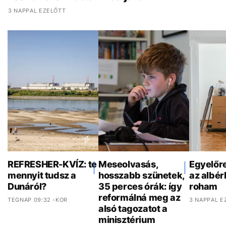
3 NAPPAL EZELŐTT
REFRESHER-KVÍZ: te
Meseolvasás,
Egyelőr
mennyit tudsz a
hosszabb szünetek,
az albér
Dunáról?
35 perces órák: így
roham
reformálná meg az
TEGNAP 09:32 -KOR
3 NAPPAL E
alsó tagozatot a
minisztérium