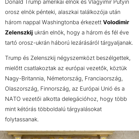
Donald Trump amerikai elnök és Vlagyimir Putyin
orosz elnök pénteki, alaszkai találkozója után
három nappal Washingtonba érkezett
Volodimir
Zelenszkij
ukrán elnök, hogy a három és fél éve
tartó orosz-ukrán háború lezárásáról tárgyaljanak.
Trump és Zelenszkij négyszemközt beszélgettek,
mielőtt csatlakoztak az európai vezetők, köztük
Nagy-Britannia, Németország, Franciaország,
Olaszország, Finnország, az Európai Unió és a
NATO vezetői alkotta delegációhoz, hogy több
mint kétórás többoldalú tárgyalásokat
folytassanak.