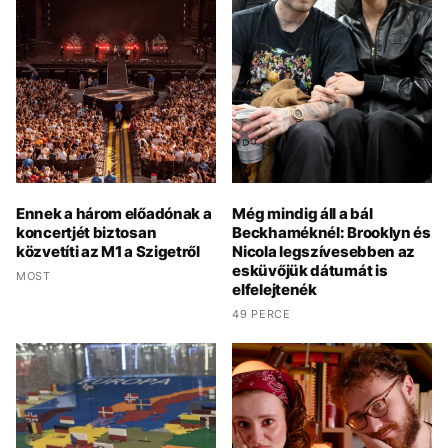
Ennek a három előadónak a
Még mindig áll a bál
koncertjét biztosan
Beckhaméknél: Brooklyn és
közvetíti az M1 a Szigetről
Nicola legszívesebben az
esküvőjük dátumát is
MOST
elfelejtenék
49 PERCE