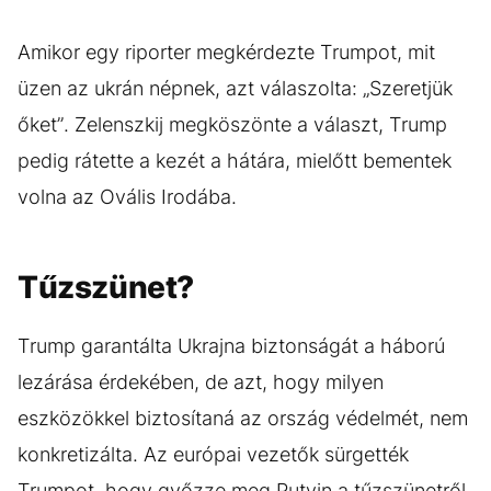
Amikor egy riporter megkérdezte Trumpot, mit
üzen az ukrán népnek, azt válaszolta: „Szeretjük
őket”. Zelenszkij megköszönte a választ, Trump
pedig rátette a kezét a hátára, mielőtt bementek
volna az Ovális Irodába.
Tűzszünet?
Trump garantálta Ukrajna biztonságát a háború
lezárása érdekében, de azt, hogy milyen
eszközökkel biztosítaná az ország védelmét, nem
konkretizálta. Az európai vezetők sürgették
Trumpot, hogy győzze meg Putyin a tűzszünetről.