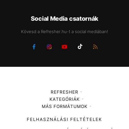
Social Media csatornák
Kövesd a Refresher.hu-t a social mediában!
REFRESHER
KATEGÓRIÁK
Médiaajánlat
MÁS FORMÁTUMOK
Zene
Impresszum
Kiemelt tartalmak
Divat
FELHASZNÁLÁSI FELTÉTELEK
Videó
Kultúra