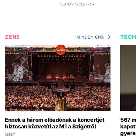
TEGNAP 12:39 -KOR
ZENE
TEC
MINDEN CIKK
Ennek a három előadónak a koncertjét
567 mi
biztosan közvetíti az M1 a Szigetről
kapot
gyere
MOST