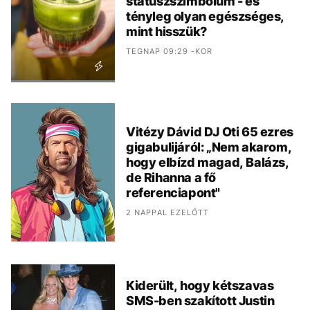
státuszszimbólum - és
tényleg olyan egészséges,
mint hisszük?
TEGNAP 09:29 -KOR
Vitézy Dávid DJ Oti 65 ezres
gigabulijáról: „Nem akarom,
hogy elbízd magad, Balázs,
de Rihanna a fő
referenciapont"
2 NAPPAL EZELŐTT
Kiderült, hogy kétszavas
SMS-ben szakított Justin