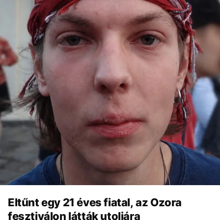
Eltűnt egy 21 éves fiatal, az Ozora
fesztiválon látták utoljára