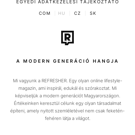
EGYEDI ADATKEZELÉSI TÁJÉKOZTATÓ
Kvíz
ENTR
COM
|
HU
|
CZ
|
SK
Film + sorozat
Tech-Tudomány
Sport
Társadalom
A MODERN GENERÁCIÓ HANGJA
Közélet
Mi vagyunk a REFRESHER. Egy olyan online lifestyle-
Utazás
magazin, ami inspirál, edukál és szórakoztat. Mi
Életmód
képviseljük a modern generációt Magyarországon.
Értékeinken keresztül célunk egy olyan társadalmat
Design
építeni, amely nyitott szemléletével nem csak feketén-
Beszélgetések
fehéren látja a világot.
Arcok