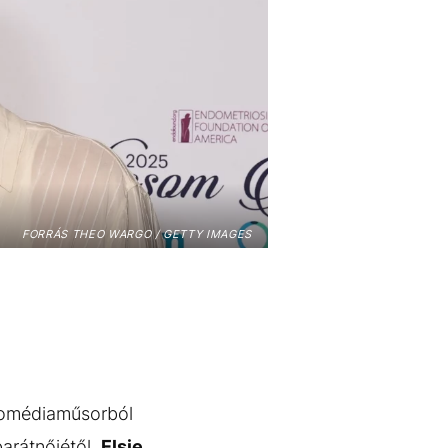
FORRÁS THEO WARGO / GETTY IMAGES
 komédiaműsorból
barátnőjétől,
Elsie