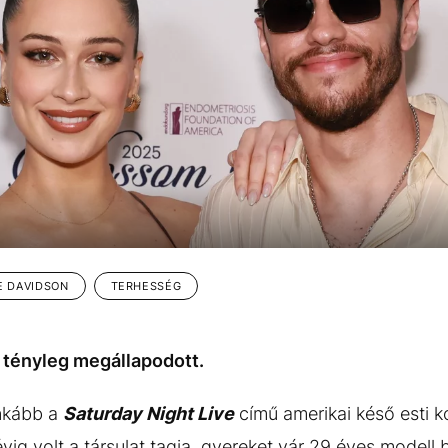
E DAVIDSON
TERHESSÉG
, tényleg megállapodott.
inkább a
Saturday Night Live
című amerikai késő esti
vig volt a társulat tagja, gyereket vár 29 éves modell 