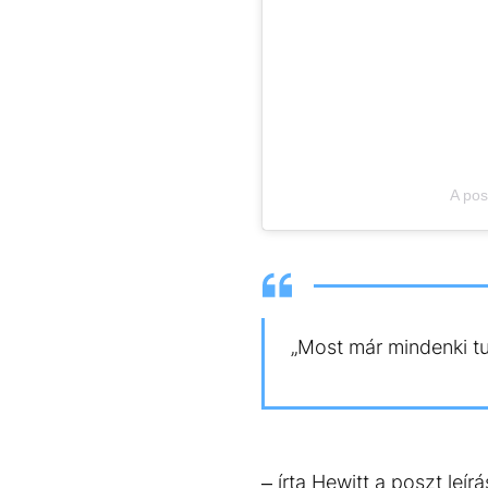
A pos
„Most már mindenki tu
– írta Hewitt a poszt leír