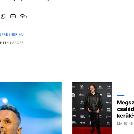
EFRESHER.HU
GETTY IMAGES
Megszó
család
kerülé
MA 10:46