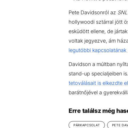
Pete Davidsonról az
SNL
hollywoodi sztárral jött ö
esküdött ellene, de járta
voltak jegyezve, ám házas
legutóbbi kapcsolatának
Davidson a múltban nyílt
stand-up specialjeiben i
tetoválásait is elkezdte e
barátnőjével a gyerekváll
Erre találsz még has
PÁRKAPCSOLAT
PETE DA