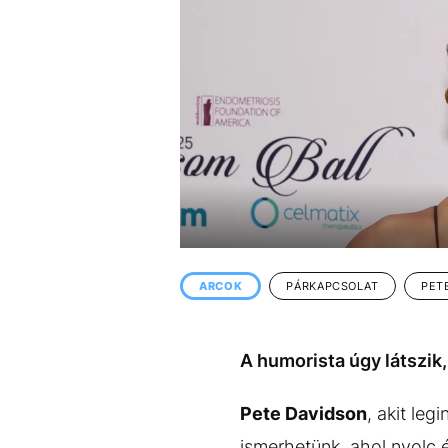
EGYÉB FORMÁTUMOK
REFRESHER
Kiemelt tartalmak
Videó
Kvíz
Médiaajánlat
Impresszum
ARCOK
PÁRKAPCSOLAT
PET
A humorista úgy látszik
Pete Davidson
, akit leg
ismerhetünk, ahol nyolc é