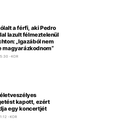
lalt a férfi, aki Pedro
lal lazult félmeztelenül
chton: „Igazából nem
ne magyarázkodnom“
5:30 -KOR
életveszélyes
etést kapott, ezért
ja egy koncertjét
1:12 -KOR