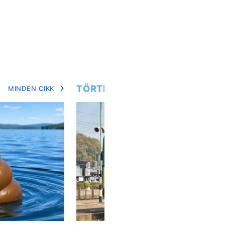
TÖRTÉNETEK
MINDEN CIKK
MIN