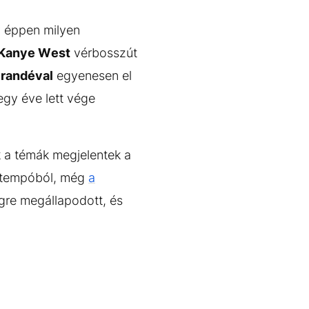
y éppen milyen
Kanye West
vérbosszút
Grandéval
egyenesen el
egy éve lett vége
k a témák megjelentek a
 a tempóból, még
a
égre megállapodott, és