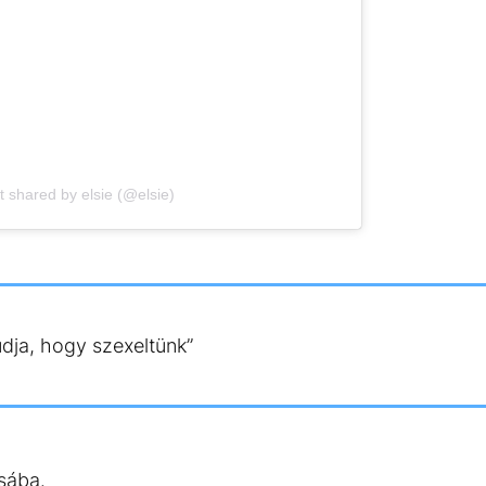
t shared by elsie (@elsie)
dja, hogy szexeltünk”
ásába.