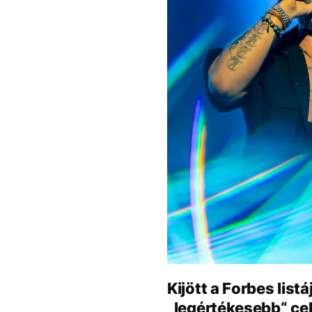
Kijött a Forbes lis
„legértékesebb“ cele