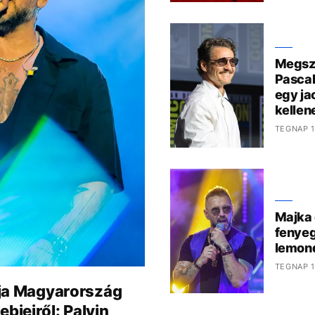
Megszó
Pascal
egy ja
kelle
TEGNAP 1
Majka 
fenyeg
lemond
TEGNAP 1
tája Magyarország
bjeiről: Palvin