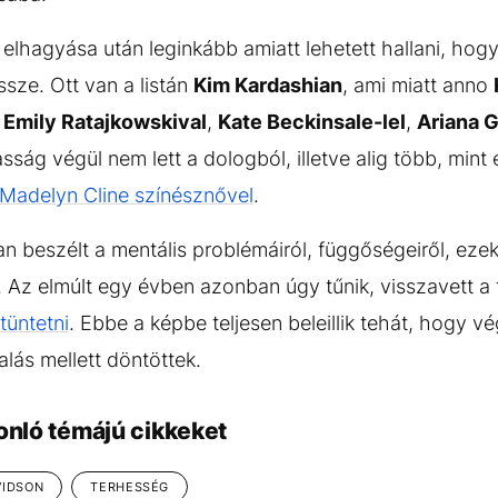
elhagyása után leginkább amiatt lehetett hallani, hog
ssze. Ott van a listán
Kim Kardashian
, ami miatt anno
k
Emily Ratajkowskival
,
Kate Beckinsale-lel
,
Ariana 
ság végül nem lett a dologból, illetve alig több, mint 
 Madelyn Cline színésznővel
.
an beszélt a mentális problémáiról, függőségeiről, eze
s. Az elmúlt egy évben azonban úgy tűnik, visszavett
ltüntetni
. Ebbe a képbe teljesen beleillik tehát, hogy v
alás mellett döntöttek.
onló témájú cikkeket
VIDSON
TERHESSÉG