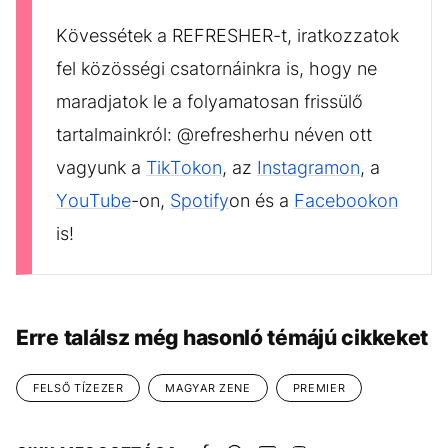
Kövessétek a REFRESHER-t, iratkozzatok
fel közösségi csatornáinkra is, hogy ne
maradjatok le a folyamatosan frissülő
tartalmainkról: @refresherhu néven ott
vagyunk a
TikTokon
, az
Instagramon
, a
YouTube
-on,
Spotify
on és a
Facebookon
is!
Erre találsz még hasonló témájú cikkeket
FELSŐ TÍZEZER
MAGYAR ZENE
PREMIER