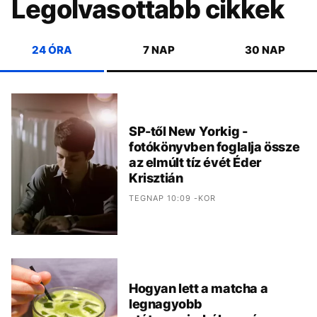
Legolvasottabb cikkek
24 ÓRA
7 NAP
30 NAP
SP-től New Yorkig -
fotókönyvben foglalja össze
az elmúlt tíz évét Éder
Krisztián
TEGNAP 10:09 -KOR
Hogyan lett a matcha a
legnagyobb