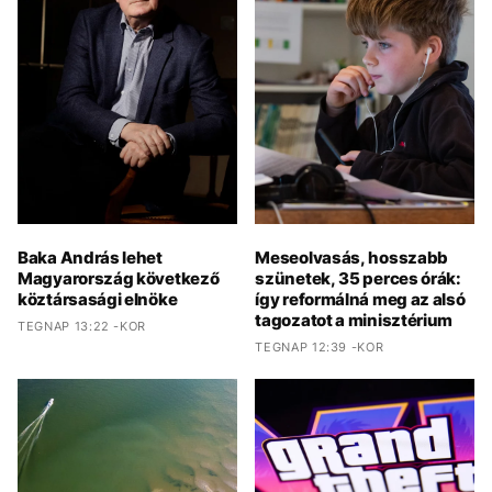
Baka András lehet
Meseolvasás, hosszabb
Magyarország következő
szünetek, 35 perces órák:
köztársasági elnöke
így reformálná meg az alsó
tagozatot a minisztérium
TEGNAP 13:22 -KOR
TEGNAP 12:39 -KOR