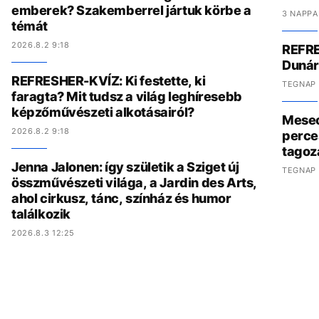
emberek? Szakemberrel jártuk körbe a
3 NAPPA
témát
2026.8.2 9:18
REFRE
Dunár
REFRESHER-KVÍZ: Ki festette, ki
TEGNAP 
faragta? Mit tudsz a világ leghíresebb
képzőművészeti alkotásairól?
Meseo
2026.8.2 9:18
perce
tagoz
Jenna Jalonen: így születik a Sziget új
TEGNAP 
összművészeti világa, a Jardin des Arts,
ahol cirkusz, tánc, színház és humor
találkozik
2026.8.3 12:25