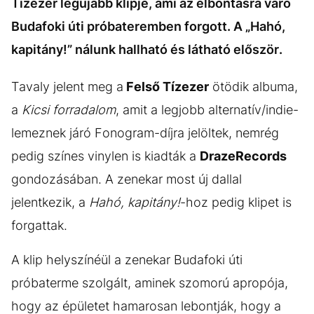
Tízezer legújabb klipje, ami az elbontásra váró
Budafoki úti próbateremben forgott. A „Hahó,
kapitány!” nálunk hallható és látható először.
Tavaly jelent meg a
Felső Tízezer
ötödik albuma,
a
Kicsi forradalom
, amit a legjobb alternatív/indie-
lemeznek járó Fonogram-díjra jelöltek, nemrég
pedig színes vinylen is kiadták a
DrazeRecords
gondozásában. A zenekar most új dallal
jelentkezik, a
Hahó, kapitány!
-hoz pedig klipet is
forgattak.
A klip helyszínéül a zenekar Budafoki úti
próbaterme szolgált, aminek szomorú apropója,
hogy az épületet hamarosan lebontják, hogy a