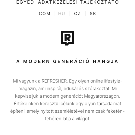
Kultúra
EGYEDI ADATKEZELÉSI TÁJÉKOZTATÓ
Kvíz
ENTR
COM
|
HU
|
CZ
|
SK
Film + sorozat
Tech-Tudomány
Sport
Társadalom
A MODERN GENERÁCIÓ HANGJA
Közélet
Mi vagyunk a REFRESHER. Egy olyan online lifestyle-
Utazás
magazin, ami inspirál, edukál és szórakoztat. Mi
Életmód
képviseljük a modern generációt Magyarországon.
Értékeinken keresztül célunk egy olyan társadalmat
Design
építeni, amely nyitott szemléletével nem csak feketén-
Beszélgetések
fehéren látja a világot.
Arcok