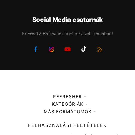
Social Media csatornák
Kövesd a Refresher.hu-t a social mediában!
REFRESHER
KATEGÓRIÁK
Médiaajánlat
MÁS FORMÁTUMOK
Zene
Impresszum
Kiemelt tartalmak
Divat
FELHASZNÁLÁSI FELTÉTELEK
Videó