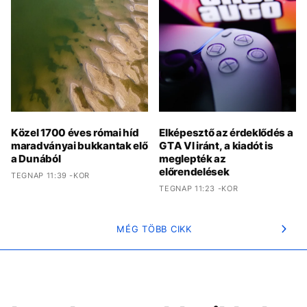
Közel 1700 éves római híd
Elképesztő az érdeklődés a
maradványai bukkantak elő
GTA VI iránt, a kiadót is
a Dunából
meglepték az
előrendelések
TEGNAP 11:39 -KOR
TEGNAP 11:23 -KOR
MÉG TÖBB CIKK