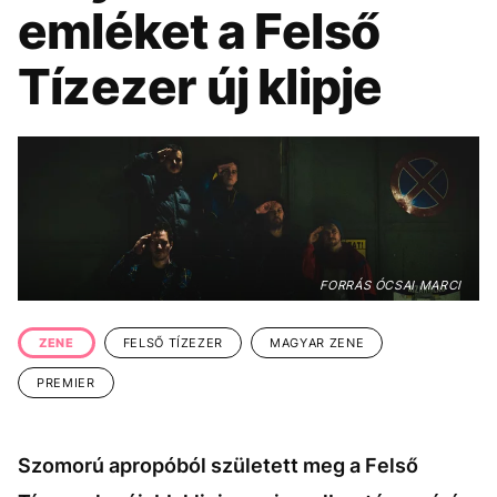
KÖZÉLET
UTAZÁS
emléket a Felső
ÉLETMÓD
DESIGN
Tízezer új klipje
BESZÉLGETÉSEK
ARCOK
VIDEÓ
TÖRTÉNETEK
GASZTRO
FORRÁS ÓCSAI MARCI
ZENE
FELSŐ TÍZEZER
MAGYAR ZENE
PREMIER
Szomorú apropóból született meg a Felső