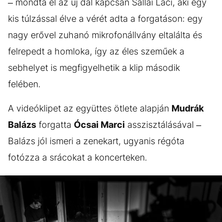
– mondta el az új dal kapcsán Sallai Laci, aki egy
kis túlzással élve a vérét adta a forgatáson: egy
nagy erővel zuhanó mikrofonállvány eltalálta és
felrepedt a homloka, így az éles szeműek a
sebhelyet is megfigyelhetik a klip második
felében.
A videóklipet az együttes ötlete alapján
Mudrák
Balázs
forgatta
Ócsai Marci
asszisztálásával –
Balázs jól ismeri a zenekart, ugyanis régóta
fotózza a srácokat a koncerteken.