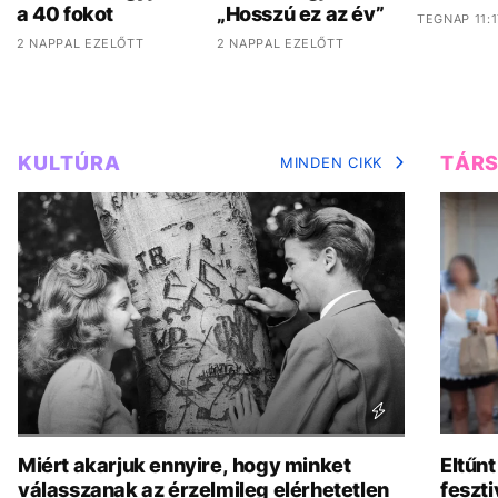
a 40 fokot
„Hosszú ez az év”
TEGNAP 11:1
2 NAPPAL EZELŐTT
2 NAPPAL EZELŐTT
KULTÚRA
TÁR
MINDEN CIKK
Miért akarjuk ennyire, hogy minket
Eltűnt
válasszanak az érzelmileg elérhetetlen
feszti