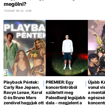
megölni?
TEGNAP 09:52 -KOR
Playback Péntek:
PREMIER: Egy
Újabb K
Carly Rae Jepsen,
koncertintróból
vonul vi
Ravyn Lenae, Karol
született meg
a mentál
G és Bruno Mars
PaleoBenji legújabb
egészsé
zenéivel hagyjuk ott
dala – megjelent a
koncent