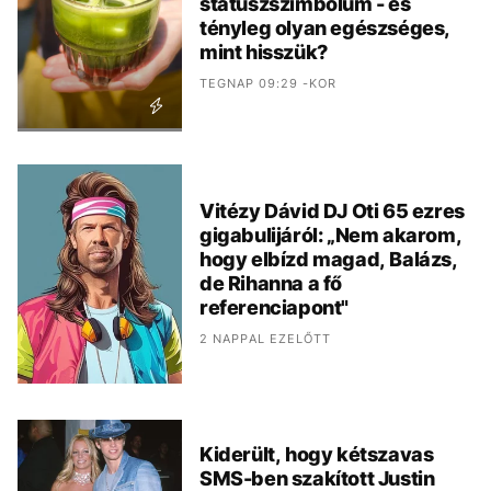
státuszszimbólum - és
tényleg olyan egészséges,
mint hisszük?
TEGNAP 09:29 -KOR
Vitézy Dávid DJ Oti 65 ezres
gigabulijáról: „Nem akarom,
hogy elbízd magad, Balázs,
de Rihanna a fő
referenciapont"
2 NAPPAL EZELŐTT
Kiderült, hogy kétszavas
SMS-ben szakított Justin