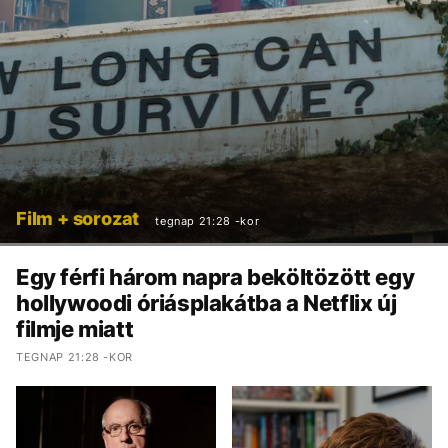
Film + sorozat
tegnap 21:28 -kor
Egy férfi három napra beköltözött egy
hollywoodi óriásplakátba a Netflix új
filmje miatt
TEGNAP 21:28 -KOR