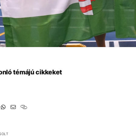
onló témájú cikkeket
SOLT