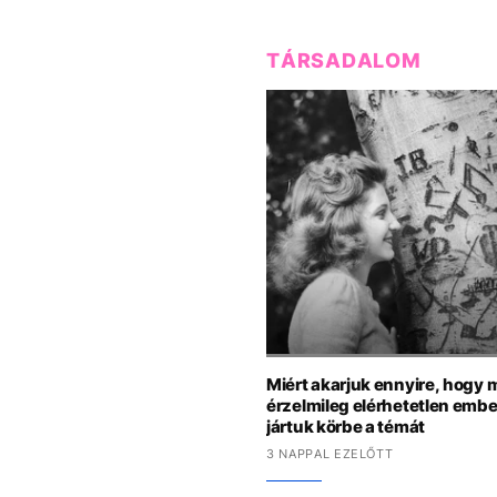
TÁRSADALOM
Miért akarjuk ennyire, hogy 
érzelmileg elérhetetlen emb
jártuk körbe a témát
3 NAPPAL EZELŐTT