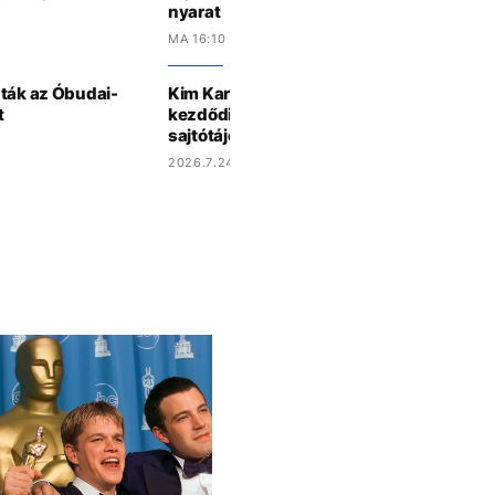
nyarat
MA 16:10 -KOR
dták az Óbudai-
Kim Kardashian energiaitalos reklámja ú
t
kezdődik, mintha a bukott jogi vizsgájáró
sajtótájékoztatót
2026.7.24 15:27