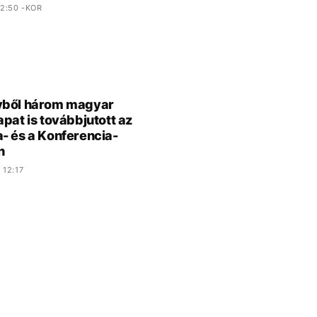
2:50 -KOR
yből három magyar
apat is továbbjutott az
- és a Konferencia-
n
 12:17