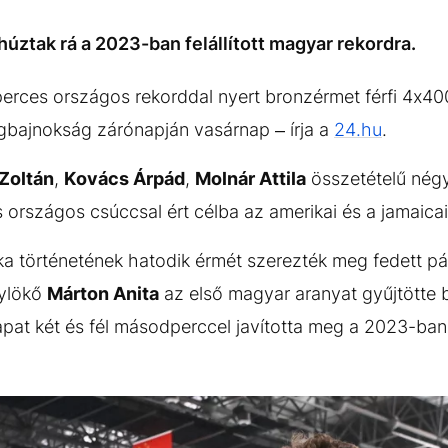
úztak rá a 2023-ban felállított magyar rekordra.
erces országos rekorddal nyert bronzérmet férfi 4x40
lágbajnokság zárónapján vasárnap – írja a
24.hu
.
Zoltán
,
Kovács Árpád
,
Molnár Attila
összetételű nég
országos csúccsal ért célba az amerikai és a jamaicai
ka történetének hatodik érmét szerezték meg fedett pá
lylökő
Márton Anita
az első magyar aranyat gyűjtötte 
pat két és fél másodperccel javította meg a 2023-ban f