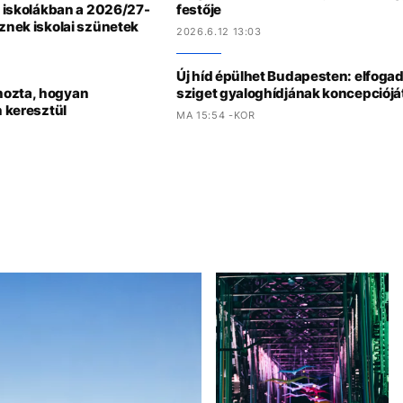
az iskolákban a 2026/27-
festője
sznek iskolai szünetek
2026.6.12 13:03
Új híd épülhet Budapesten: elfoga
hozta, hogyan
sziget gyaloghídjának koncepciójá
n keresztül
MA 15:54 -KOR