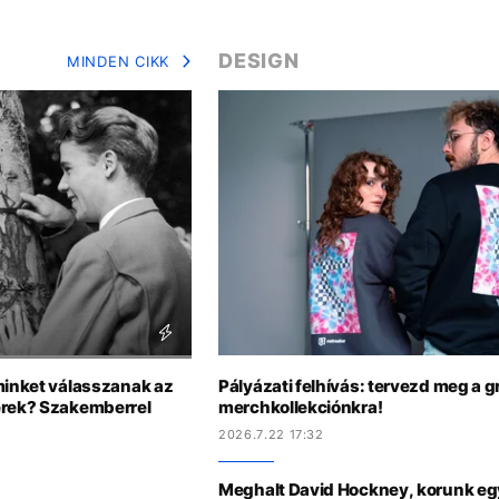
DESIGN
MINDEN CIKK
minket válasszanak az
Pályázati felhívás: tervezd meg a g
erek? Szakemberrel
merchkollekciónkra!
2026.7.22 17:32
Meghalt David Hockney, korunk eg