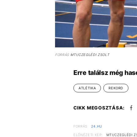
FORRÁS
MTI/CZEGLÉDI ZSOLT
Erre találsz még has
ATLÉTIKA
REKORD
CIKK MEGOSZTÁSA:
FORRÁS
24.HU
ELŐNÉZETI KÉP:
MTI/CZEGLÉDI Z