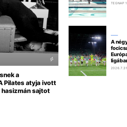
TEGNAP 1
A nég
focics
Európa
ligába
2026.7.31
esnek a
Pilates atyja ivott
a hasizmán sajtot