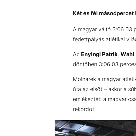
EGYÉB FORMÁTUMOK
REFRESHER
Kiemelt tartalmak
Videó
Kvíz
Médiaajánlat
Impresszum
Két és fél másodpercet h
A magyar váltó 3:06.03 p
fedettpályás atlétikai vi
Az
Enyingi Patrik
,
Wahl 
döntőben 3:06.03 perces 
Molnárék a magyar atléti
óta az elsőt – akkor a sú
emlékeztet: a magyar csa
rekordot.