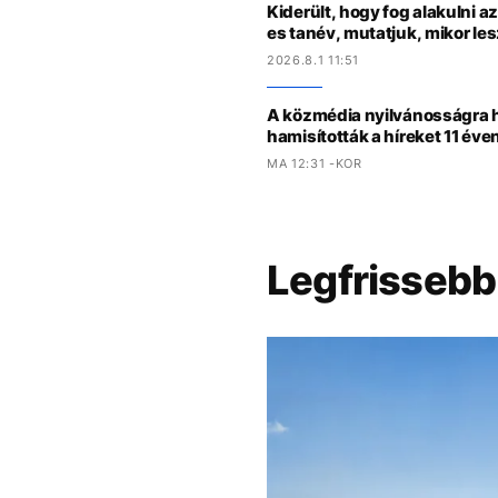
Kiderült, hogy fog alakulni 
es tanév, mutatjuk, mikor le
2026.8.1 11:51
A közmédia nyilvánosságra 
hamisították a híreket 11 éve
MA 12:31 -KOR
Legfrissebb