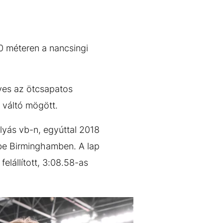
0 méteren a nancsingi
yes az ötcsapatos
 váltó mögött.
lyás vb-n, egyúttal 2018
be Birminghamben. A lap
elállított, 3:08.58-as