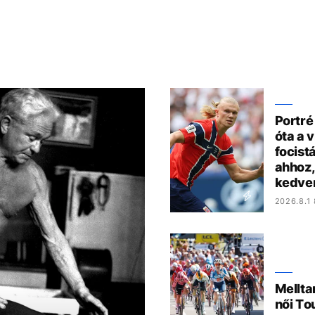
Portré
óta a 
focist
ahhoz,
kedve
2026.8.1 
Mellta
női To