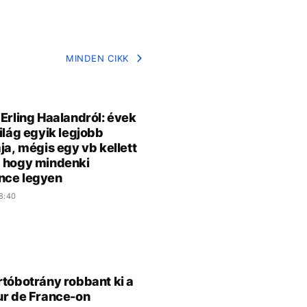
MINDEN CIKK
 Erling Haalandról: évek
világ egyik legjobb
ája, mégis egy vb kellett
 hogy mindenki
nce legyen
8:40
rtóbotrány robbant ki a
ur de France-on