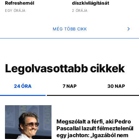
Refreshernél
díszkivilágítását
EGY ÓRÁJA
2 ÓRÁJA
MÉG TÖBB CIKK
Legolvasottabb cikkek
24 ÓRA
7 NAP
30 NAP
Megszólalt a férfi, aki Pedro
Pascallal lazult félmeztelenül
egy jachton: „Igazából nem