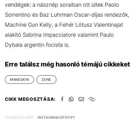
vendégek: a násznép soraiban ott ültek Paolo
Sorrentino és Baz Luhrman Oscar-díjas rendezők,
Machine Gun Kelly, a Fehér Lótusz Valentinajat
alakító Sabrina Impacciatore valamint Paulo
Dybala argentin focista is.
Erre találsz még hasonló témájú cikkeket
MANESKIN
ZENE
CIKK MEGOSZTÁSA:
ELŐNÉZETI KÉP:
INSTAGRAM/SPOTIFY