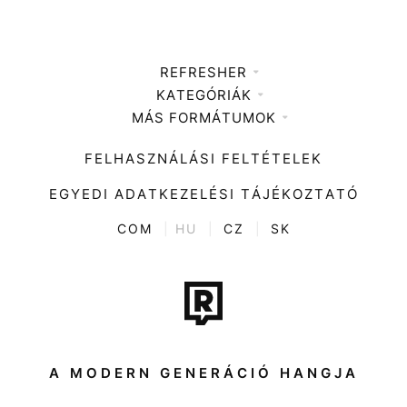
REFRESHER
KATEGÓRIÁK
Médiaajánlat
MÁS FORMÁTUMOK
Zene
Impresszum
Kiemelt tartalmak
Divat
FELHASZNÁLÁSI FELTÉTELEK
Videó
Kultúra
EGYEDI ADATKEZELÉSI TÁJÉKOZTATÓ
Kvíz
ENTR
COM
|
HU
|
CZ
|
SK
Film + sorozat
Tech-Tudomány
Sport
Társadalom
A MODERN GENERÁCIÓ HANGJA
Közélet