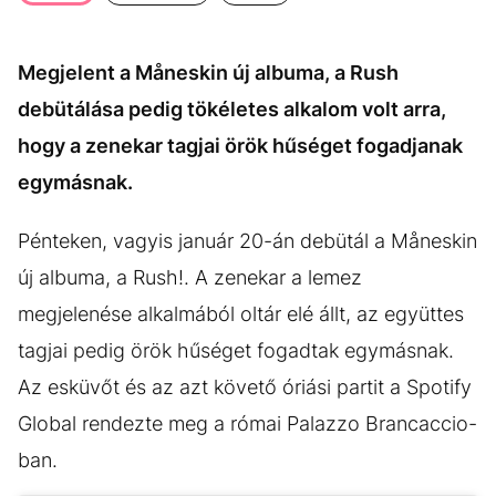
KÖZÉLET
UTAZÁS
ÉLETMÓD
DESIGN
Megjelent a Måneskin új albuma, a Rush
BESZÉLGETÉSEK
ARCOK
debütálása pedig tökéletes alkalom volt arra,
VIDEÓ
TÖRTÉNETEK
hogy a zenekar tagjai örök hűséget fogadjanak
egymásnak.
GASZTRO
Pénteken, vagyis január 20-án debütál a Måneskin
új albuma, a Rush!. A zenekar a lemez
megjelenése alkalmából oltár elé állt, az együttes
tagjai pedig örök hűséget fogadtak egymásnak.
Az esküvőt és az azt követő óriási partit a Spotify
Global rendezte meg a római Palazzo Brancaccio-
ban.