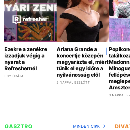
Ezekre a zenékre
Ariana Grande a
Popikon
izzadjuk végig a
koncertje közepén
találkoz
nyarat a
magyarázta el, miért
Madonna
Refreshernél
tűnik el egy időre a
Minogue
nyilvánosság elől
fellépés
EGY ÓRÁJA
meglepe
2 NAPPAL EZELŐTT
Amszte
3 NAPPAL E
GASZTRO
DIVA
MINDEN CIKK