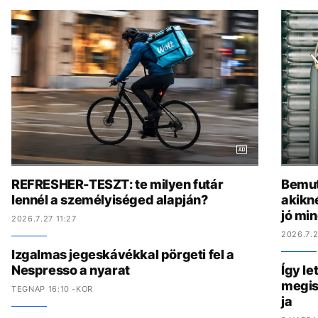
REFRESHER-TESZT: te milyen futár
Bemut
lennél a személyiséged alapján?
akikn
jó mi
2026.7.27 11:27
2026.7.2
Izgalmas jegeskávékkal pörgeti fel a
Nespresso a nyarat
Így le
megis
TEGNAP 16:10 -KOR
ja