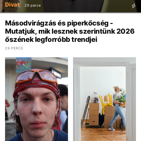
Divat
29 perce
Másodvirágzás és piperkőcség -
Mutatjuk, mik lesznek szerintünk 2026
őszének legforróbb trendjei
29 PERCE