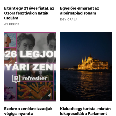
Eltűnt egy 21 éves fiatal, az
Egyelőre elmaradt az
Ozora fesztiválon látták
albérletpiaci roham
utoljára
EGY ÓRÁJA
45 PERCE
Ezekre a zenékre izzadjuk
Kiakadt egy turista, miután
végig a nyarat a
lekapcsolták a Parlament