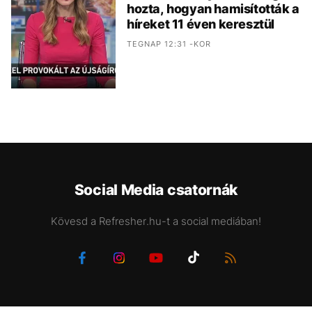
hozta, hogyan hamisították a
híreket 11 éven keresztül
TEGNAP 12:31 -KOR
Social Media csatornák
Kövesd a Refresher.hu-t a social mediában!