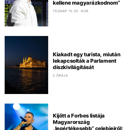
kellene magyarázkodnom“
TEGNAP 15:30 -KOR
Kiakadt egy turista, miután
lekapcsolták a Parlament
díszkivilágítását
2 ÓRÁJA
Kijött a Forbes listája
Magyarország
„legértékesebb“ celebjeiről: