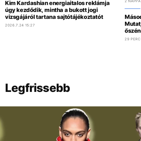
2 NAPPA
Kim Kardashian energiaitalos reklámja
úgy kezdődik, mintha a bukott jogi
vizsgájáról tartana sajtótájékoztatót
Másod
Mutat
2026.7.24 15:27
őszén
29 PERC
Legfrissebb