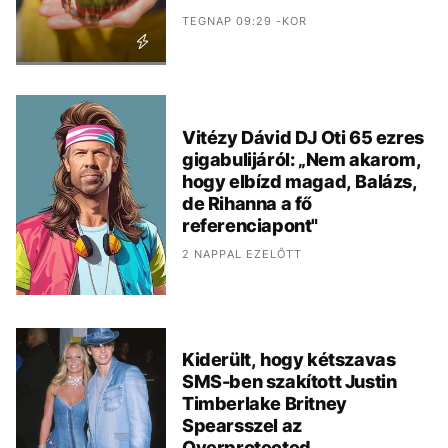
TEGNAP 09:29 -KOR
Vitézy Dávid DJ Oti 65 ezres
gigabulijáról: „Nem akarom,
hogy elbízd magad, Balázs,
de Rihanna a fő
referenciapont"
2 NAPPAL EZELŐTT
Kiderült, hogy kétszavas
SMS-ben szakított Justin
Timberlake Britney
Spearsszel az
Overprotected