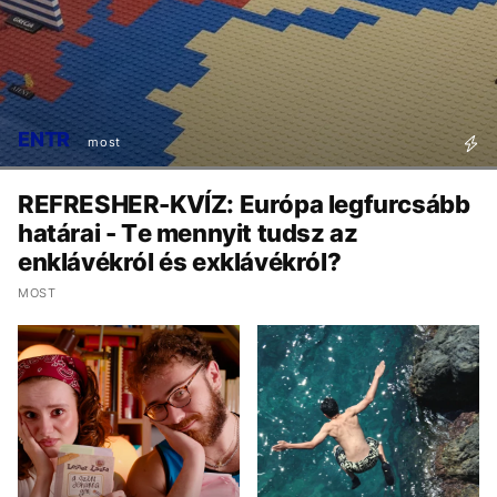
ENTR
most
REFRESHER-KVÍZ: Európa legfurcsább
határai - Te mennyit tudsz az
enklávékról és exklávékról?
MOST