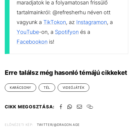
maradjatok le a folyamatosan frissülő
tartalmainkról: @refresherhu néven ott
vagyunk a
TikTokon
, az
Instagramon
, a
YouTube
-on, a
Spotifyon
és a
Facebookon
is!
Erre találsz még hasonló témájú cikkeket
KARÁCSONY
TÉL
VIDEÓJÁTÉK
CIKK MEGOSZTÁSA:
ELŐNÉZETI KÉP:
TWITTER/@DRAGON AGE