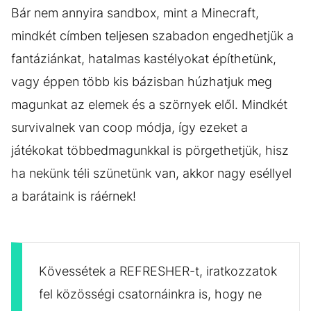
Bár nem annyira sandbox, mint a Minecraft,
mindkét címben teljesen szabadon engedhetjük a
fantáziánkat, hatalmas kastélyokat építhetünk,
vagy éppen több kis bázisban húzhatjuk meg
magunkat az elemek és a szörnyek elől. Mindkét
survivalnek van coop módja, így ezeket a
játékokat többedmagunkkal is pörgethetjük, hisz
ha nekünk téli szünetünk van, akkor nagy eséllyel
a barátaink is ráérnek!
Kövessétek a REFRESHER-t, iratkozzatok
fel közösségi csatornáinkra is, hogy ne