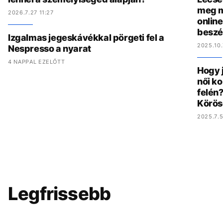
meg m
2026.7.27 11:27
online
beszé
Izgalmas jegeskávékkal pörgeti fel a
2025.10.
Nespresso a nyarat
4 NAPPAL EZELŐTT
Hogy 
női ko
felén?
Körös
2025.7.5
Legfrissebb