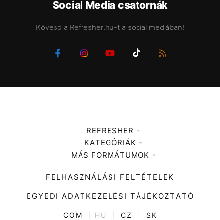
Social Media csatornák
Kövesd a Refresher.hu-t a social mediában!
REFRESHER
KATEGÓRIÁK
Médiaajánlat
MÁS FORMÁTUMOK
Zene
Impresszum
Kiemelt tartalmak
Divat
FELHASZNÁLÁSI FELTÉTELEK
Videó
Kultúra
EGYEDI ADATKEZELÉSI TÁJÉKOZTATÓ
Kvíz
ENTR
COM
|
HU
|
CZ
|
SK