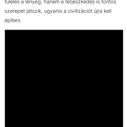
túlélés a lényeg, hanem a terjeszkedés is fontos
szerepet játszik, ugyanis a civilizációt újra kell
építeni.