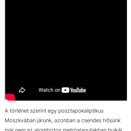
A történet szerint egy posztapokaliptikus
Moszkvában járunk, azonban a csendes hősünk
már nem az atombiztos metróalagutakban bujkál,