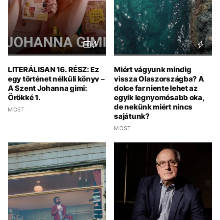
LITERÁLISAN 16. RÉSZ: Ez
Miért vágyunk mindig
egy történet nélküli könyv –
vissza Olaszországba? A
A Szent Johanna gimi:
dolce far niente lehet az
Örökké 1.
egyik legnyomósabb oka,
de nekünk miért nincs
MOST
sajátunk?
MOST