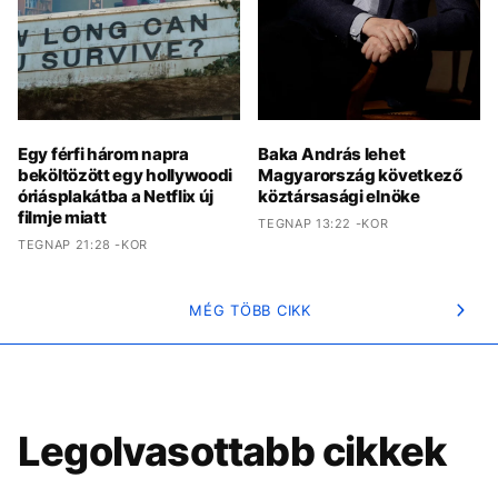
Egy férfi három napra
Baka András lehet
beköltözött egy hollywoodi
Magyarország következő
óriásplakátba a Netflix új
köztársasági elnöke
filmje miatt
TEGNAP 13:22 -KOR
TEGNAP 21:28 -KOR
MÉG TÖBB CIKK
Legolvasottabb cikkek