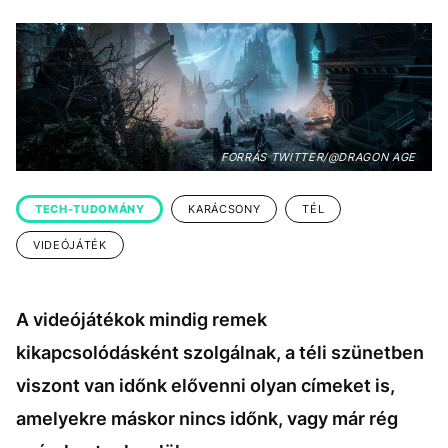
KÖZÉLET
UTAZÁS
ÉLETMÓD
DESIGN
BESZÉLGETÉSEK
ARCOK
VIDEÓ
TÖRTÉNETEK
FORRÁS TWITTER/@DRAGON AGE
GASZTRO
TECH-TUDOMÁNY
KARÁCSONY
TÉL
VIDEÓJÁTÉK
A videójátékok mindig remek
kikapcsolódásként szolgálnak, a téli szünetben
viszont van időnk elővenni olyan címeket is,
amelyekre máskor nincs időnk, vagy már rég