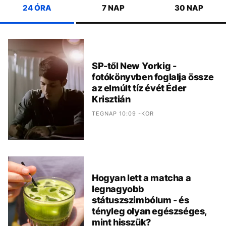
24 ÓRA
7 NAP
30 NAP
SP-től New Yorkig -
fotókönyvben foglalja össze
az elmúlt tíz évét Éder
Krisztián
TEGNAP 10:09 -KOR
Hogyan lett a matcha a
legnagyobb
státuszszimbólum - és
tényleg olyan egészséges,
mint hisszük?