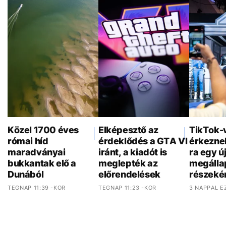
Közel 1700 éves
Elképesztő az
TikTok-
római híd
érdeklődés a GTA VI
érkezne
maradványai
iránt, a kiadót is
ra egy ú
bukkantak elő a
meglepték az
megálla
Dunából
előrendelések
részeké
TEGNAP 11:39 -KOR
TEGNAP 11:23 -KOR
3 NAPPAL E