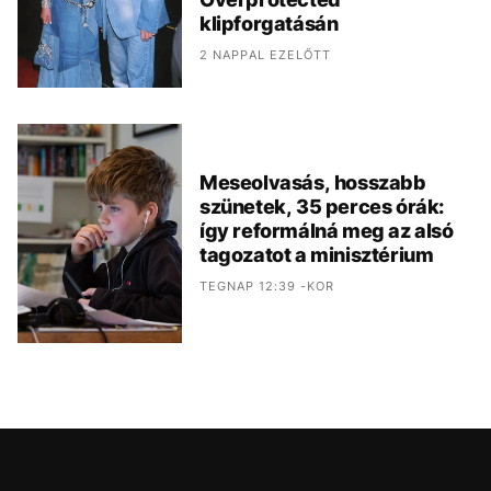
klipforgatásán
2 NAPPAL EZELŐTT
Meseolvasás, hosszabb
szünetek, 35 perces órák:
így reformálná meg az alsó
tagozatot a minisztérium
TEGNAP 12:39 -KOR