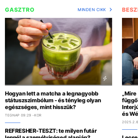
GASZTRO
BESZ
MINDEN CIKK
Hogyan lett a matcha a legnagyobb
„Mire
státuszszimbólum - és tényleg olyan
függő
egészséges, mint hisszük?
Interj
és Wé
TEGNAP 09:29 -KOR
2025.2.6
REFRESHER-TESZT: te milyen futár
lennél a személyiséged alapján?
Lecse