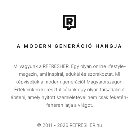
Film + sorozat
Tech-Tudomány
Sport
Társadalom
A MODERN GENERÁCIÓ HANGJA
Közélet
Mi vagyunk a REFRESHER. Egy olyan online lifestyle-
Utazás
magazin, ami inspirál, edukál és szórakoztat. Mi
Életmód
képviseljük a modern generációt Magyarországon.
Értékeinken keresztül célunk egy olyan társadalmat
Design
építeni, amely nyitott szemléletével nem csak feketén-
Beszélgetések
fehéren látja a világot.
Arcok
© 2011 - 2026 REFRESHER.hu
Videó