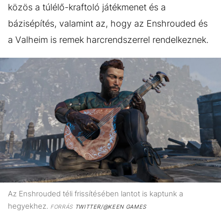
közös a túlélő-kraftoló játékmenet és a
bázisépítés, valamint az, hogy az Enshrouded és
a Valheim is remek harcrendszerrel rendelkeznek.
Az Enshrouded téli frissítésében lantot is kaptunk a
hegyekhez.
FORRÁS
TWITTER/@KEEN GAMES