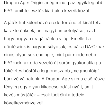
Dragon Age: Origins még mindig az egyik legjobb
RPG, amit fejlesztők kiadtak a kezeik közül.
A játék hat különböző eredettörténetet kínál fel a
karakterünknek, ami nagyban befolyásolja azt,
hogy hogyan reagál ránk a világ. Emellett a
döntéseink is nagyon súlyosak, és bár a DA:O-nak
nincs olyan sok endingje, mint pár modernebb
RPG-nek, az oda vezető út során gyakorlatilag a
tökéletes hőstől a leggonoszabb „megmentőig”
bárkivé válhatunk. A Dragon Age széria első része
tényleg egy olyan kikapcsolódást nyújt, amit
kevés más játék – csak tudj élni a tetteid
következményeivel!