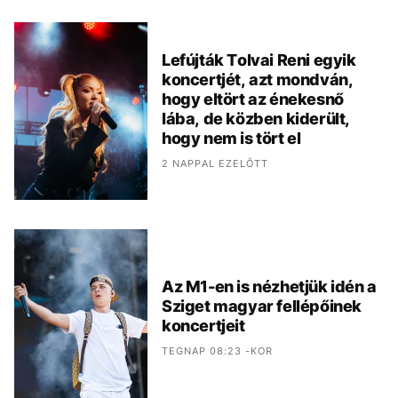
Lefújták Tolvai Reni egyik
koncertjét, azt mondván,
hogy eltört az énekesnő
lába, de közben kiderült,
hogy nem is tört el
2 NAPPAL EZELŐTT
Az M1-en is nézhetjük idén a
Sziget magyar fellépőinek
koncertjeit
TEGNAP 08:23 -KOR