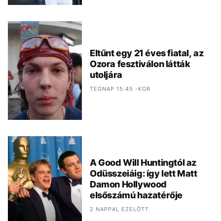
Eltűnt egy 21 éves fiatal, az
Ozora fesztiválon látták
utoljára
TEGNAP 15:45 -KOR
A Good Will Huntingtól az
Odüsszeiáig: így lett Matt
Damon Hollywood
elsőszámú hazatérője
2 NAPPAL EZELŐTT