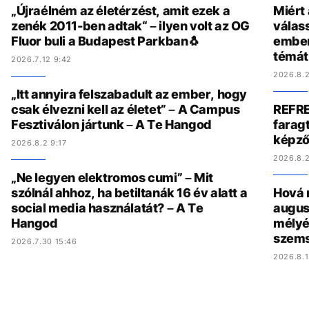
„Újraélném az életérzést, amit ezek a
Miért
zenék 2011-ben adtak“ – ilyen volt az OG
válas
Fluor buli a Budapest Parkban🐧
ember
témát
2026.7.12 9:42
2026.8.2
„Itt annyira felszabadult az ember, hogy
csak élvezni kell az életet” – A Campus
REFRE
Fesztiválon jártunk – A Te Hangod
faragt
képző
2026.8.2 9:17
2026.8.2
„Ne legyen elektromos cumi” – Mit
szólnál ahhoz, ha betiltanák 16 év alatt a
Hová 
social media használatát? – A Te
augus
Hangod
mélyé
szem
2026.7.30 15:46
2026.8.1