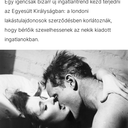
Egy igencsak bizarr új ingatlantrend kezd terjedni
az Egyesült Királyságban: a londoni
lakástulajdonosok szerződésben korlátoznák,
hogy bérlőik szexelhessenek az nekik kiadott
ingatlanokban.