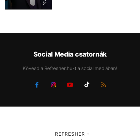
Social Media csatornák
Kövesd a Refresher.hu-t a social mediában!
REFRESHER