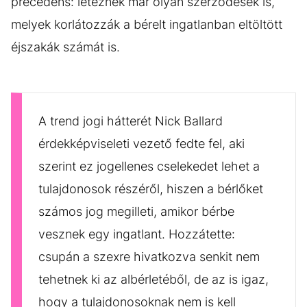
precedens: léteznek már olyan szerződések is,
melyek korlátozzák a bérelt ingatlanban eltöltött
éjszakák számát is.
A trend jogi hátterét Nick Ballard
érdekképviseleti vezető fedte fel, aki
szerint ez jogellenes cselekedet lehet a
tulajdonosok részéről, hiszen a bérlőket
számos jog megilleti, amikor bérbe
vesznek egy ingatlant. Hozzátette:
csupán a szexre hivatkozva senkit nem
tehetnek ki az albérletéből, de az is igaz,
hogy a tulajdonosoknak nem is kell