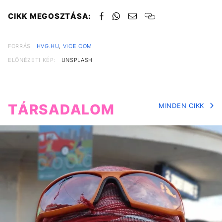
CIKK MEGOSZTÁSA:
FORRÁS
HVG.HU
,
VICE.COM
ELŐNÉZETI KÉP:
UNSPLASH
TÁRSADALOM
MINDEN CIKK