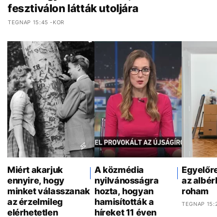
fesztiválon látták utoljára
TEGNAP 15:45 -KOR
Miért akarjuk
A közmédia
Egyelőr
ennyire, hogy
nyilvánosságra
az albér
minket válasszanak
hozta, hogyan
roham
az érzelmileg
hamisították a
TEGNAP 15:
elérhetetlen
híreket 11 éven