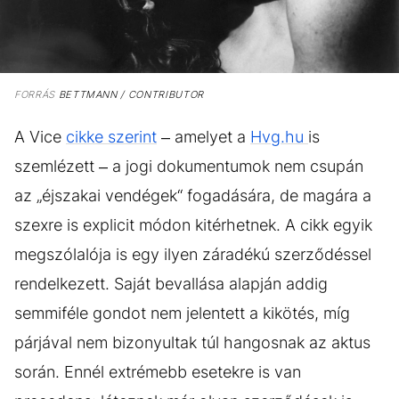
FORRÁS
BETTMANN / CONTRIBUTOR
A Vice
cikke szerint
– amelyet a
Hvg.hu
is
szemlézett – a jogi dokumentumok nem csupán
az „éjszakai vendégek“ fogadására, de magára a
szexre is explicit módon kitérhetnek. A cikk egyik
megszólalója is egy ilyen záradékú szerződéssel
rendelkezett. Saját bevallása alapján addig
semmiféle gondot nem jelentett a kikötés, míg
párjával nem bizonyultak túl hangosnak az aktus
során. Ennél extrémebb esetekre is van