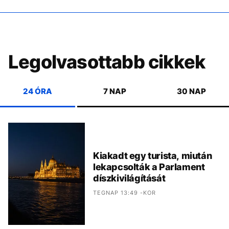
Legolvasottabb cikkek
24 ÓRA
7 NAP
30 NAP
Kiakadt egy turista, miután
lekapcsolták a Parlament
díszkivilágítását
TEGNAP 13:49 -KOR