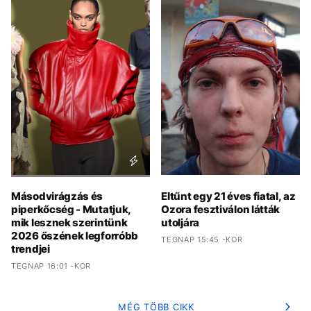
Másodvirágzás és
Eltűnt egy 21 éves fiatal, az
piperkőcség - Mutatjuk,
Ozora fesztiválon látták
mik lesznek szerintünk
utoljára
2026 őszének legforróbb
TEGNAP 15:45 -KOR
trendjei
TEGNAP 16:01 -KOR
MÉG TÖBB CIKK