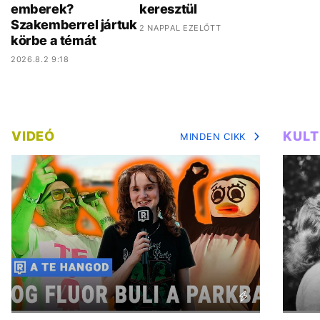
emberek?
keresztül
Szakemberrel jártuk
2 NAPPAL EZELŐTT
körbe a témát
2026.8.2 9:18
VIDEÓ
KUL
MINDEN CIKK