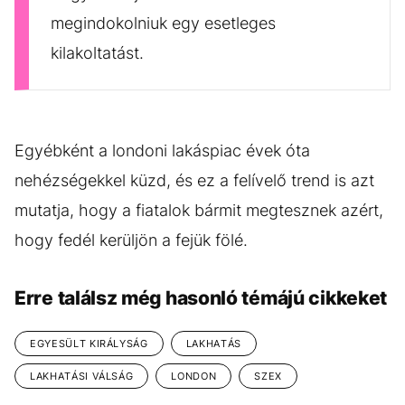
megindokolniuk egy esetleges
kilakoltatást.
Egyébként a londoni lakáspiac évek óta
nehézségekkel küzd, és ez a felívelő trend is azt
mutatja, hogy a fiatalok bármit megtesznek azért,
hogy fedél kerüljön a fejük fölé.
Erre találsz még hasonló témájú cikkeket
EGYESÜLT KIRÁLYSÁG
LAKHATÁS
LAKHATÁSI VÁLSÁG
LONDON
SZEX