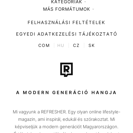
KATEGÓRIÁK
Médiaajánlat
MÁS FORMÁTUMOK
Zene
Impresszum
Kiemelt tartalmak
Divat
FELHASZNÁLÁSI FELTÉTELEK
Videó
Kultúra
EGYEDI ADATKEZELÉSI TÁJÉKOZTATÓ
Kvíz
ENTR
COM
|
HU
|
CZ
|
SK
Film + sorozat
Tech-Tudomány
Sport
Társadalom
A MODERN GENERÁCIÓ HANGJA
Közélet
Mi vagyunk a REFRESHER. Egy olyan online lifestyle-
Utazás
magazin, ami inspirál, edukál és szórakoztat. Mi
Életmód
képviseljük a modern generációt Magyarországon.