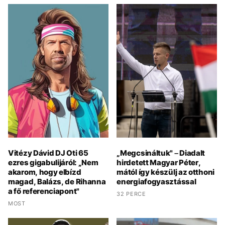
Vitézy Dávid DJ Oti 65
„Megcsináltuk" – Diadalt
ezres gigabulijáról: „Nem
hirdetett Magyar Péter,
akarom, hogy elbízd
mától így készülj az otthoni
magad, Balázs, de Rihanna
energiafogyasztással
a fő referenciapont"
32 PERCE
MOST