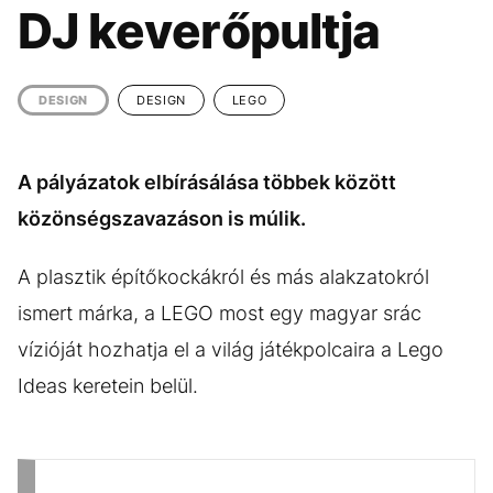
KÖZÉLET
UTAZÁS
DJ keverőpultja
ÉLETMÓD
DESIGN
BESZÉLGETÉSEK
ARCOK
DESIGN
DESIGN
LEGO
VIDEÓ
TÖRTÉNETEK
A pályázatok elbírásálása többek között
GASZTRO
közönségszavazáson is múlik.
A plasztik építőkockákról és más alakzatokról
ismert márka, a LEGO most egy magyar srác
vízióját hozhatja el a világ játékpolcaira a Lego
Ideas keretein belül.