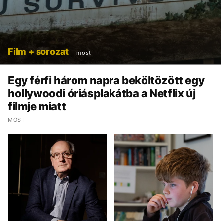
Film + sorozat
most
Egy férfi három napra beköltözött egy
hollywoodi óriásplakátba a Netflix új
filmje miatt
MOST