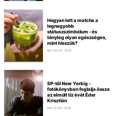
Hogyan lett a matcha a
legnagyobb
státuszszimbólum - és
tényleg olyan egészséges,
mint hisszük?
MA 09:29 -KOR
SP-től New Yorkig -
fotókönyvben foglalja össze
az elmúlt tíz évét Éder
Krisztián
MA 10:09 -KOR