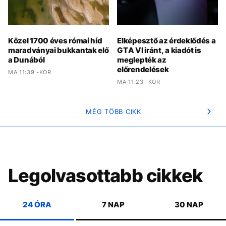
Közel 1700 éves római híd
Elképesztő az érdeklődés a
maradványai bukkantak elő
GTA VI iránt, a kiadót is
a Dunából
meglepték az
előrendelések
MA 11:39 -KOR
MA 11:23 -KOR
MÉG TÖBB CIKK
Legolvasottabb cikkek
24 ÓRA
7 NAP
30 NAP