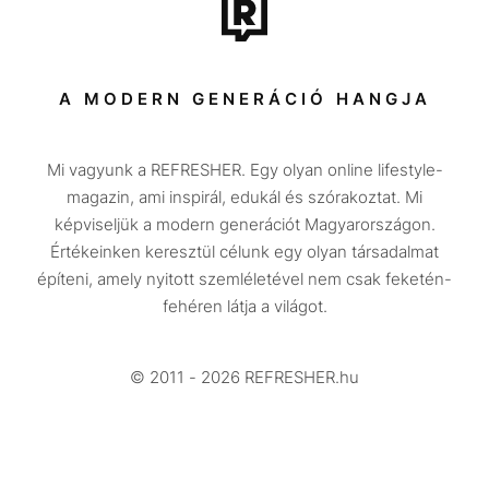
Tech-Tudomány
Sport
Társadalom
A MODERN GENERÁCIÓ HANGJA
Közélet
Mi vagyunk a REFRESHER. Egy olyan online lifestyle-
Utazás
magazin, ami inspirál, edukál és szórakoztat. Mi
Életmód
képviseljük a modern generációt Magyarországon.
Értékeinken keresztül célunk egy olyan társadalmat
Design
építeni, amely nyitott szemléletével nem csak feketén-
Beszélgetések
fehéren látja a világot.
Arcok
© 2011 - 2026 REFRESHER.hu
Videó
Történetek
Gasztro