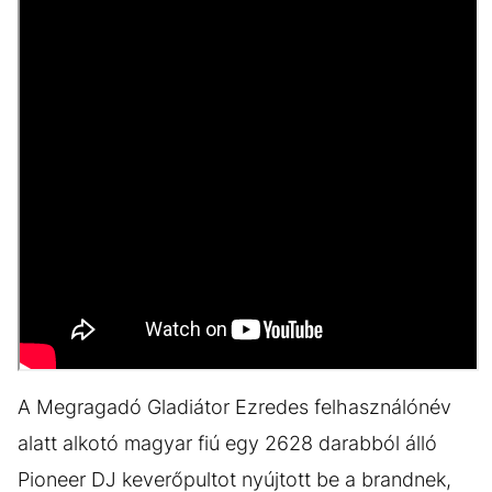
A Megragadó Gladiátor Ezredes felhasználónév
alatt alkotó magyar fiú egy 2628 darabból álló
Pioneer DJ keverőpultot nyújtott be a brandnek,