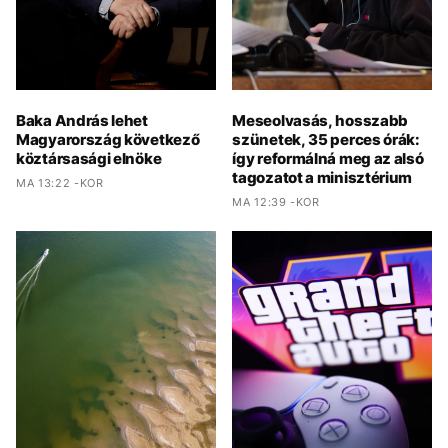
Baka András lehet
Meseolvasás, hosszabb
Magyarország következő
szünetek, 35 perces órák:
köztársasági elnöke
így reformálná meg az alsó
tagozatot a minisztérium
MA 13:22 -KOR
MA 12:39 -KOR