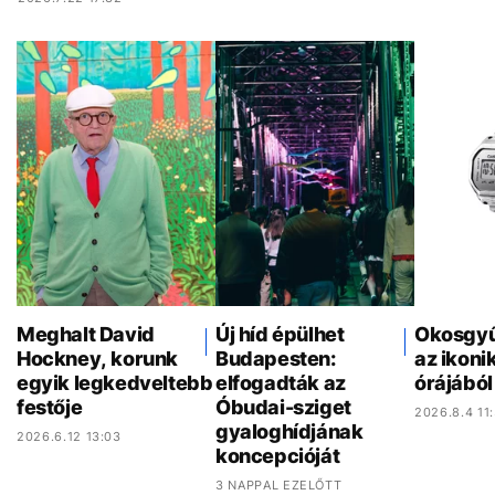
Meghalt David
Új híd épülhet
Okosgyűr
Hockney, korunk
Budapesten:
az ikonik
egyik legkedveltebb
elfogadták az
órájából
festője
Óbudai-sziget
2026.8.4 11
gyaloghídjának
2026.6.12 13:03
koncepcióját
3 NAPPAL EZELŐTT