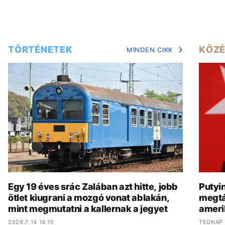
TÖRTÉNETEK
KÖZÉ
MINDEN CIKK
Egy 19 éves srác Zalában azt hitte, jobb
Putyi
ötlet kiugrani a mozgó vonat ablakán,
megtá
mint megmutatni a kallernak a jegyet
amerik
2026.7.14 14:10
TEGNAP 