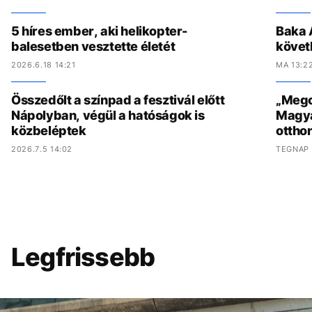
5 híres ember, aki helikopter-
Baka 
balesetben vesztette életét
követ
2026.6.18 14:21
MA 13:2
Összedőlt a színpad a fesztivál előtt
„Megcs
Nápolyban, végül a hatóságok is
Magyar
közbeléptek
ottho
2026.7.5 14:02
TEGNAP 
Legfrissebb