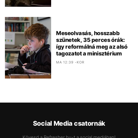
Meseolvasás, hosszabb
szünetek, 35 perces órák:
így reformálná meg az alsó
tagozatot a minisztérium
MA 12:39 -KOR
Social Media csatornák
Kövesd a Refresher.hu-t a social mediában!