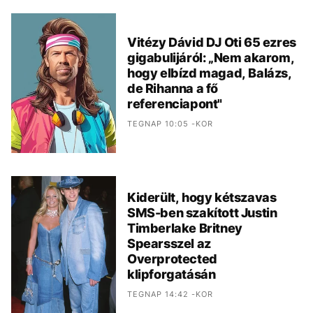
Vitézy Dávid DJ Oti 65 ezres
gigabulijáról: „Nem akarom,
hogy elbízd magad, Balázs,
de Rihanna a fő
referenciapont"
TEGNAP 10:05 -KOR
Kiderült, hogy kétszavas
SMS-ben szakított Justin
Timberlake Britney
Spearsszel az
Overprotected
klipforgatásán
TEGNAP 14:42 -KOR