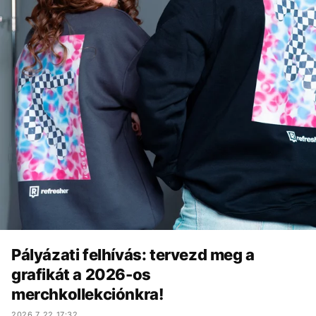
Pályázati felhívás: tervezd meg a
grafikát a 2026-os
merchkollekciónkra!
2026.7.22 17:32