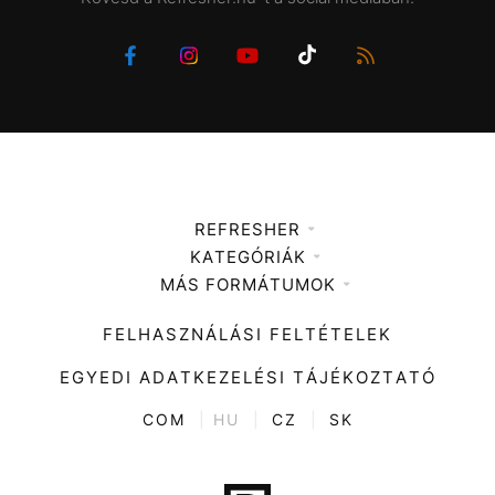
REFRESHER
KATEGÓRIÁK
Médiaajánlat
MÁS FORMÁTUMOK
Zene
Impresszum
Kiemelt tartalmak
Divat
FELHASZNÁLÁSI FELTÉTELEK
Videó
Kultúra
EGYEDI ADATKEZELÉSI TÁJÉKOZTATÓ
Kvíz
ENTR
COM
|
HU
|
CZ
|
SK
Film + sorozat