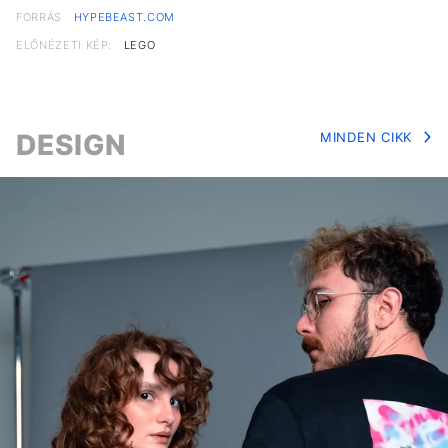
FORRÁS
HYPEBEAST.COM
ELŐNÉZETI KÉP:
LEGO
DESIGN
MINDEN CIKK