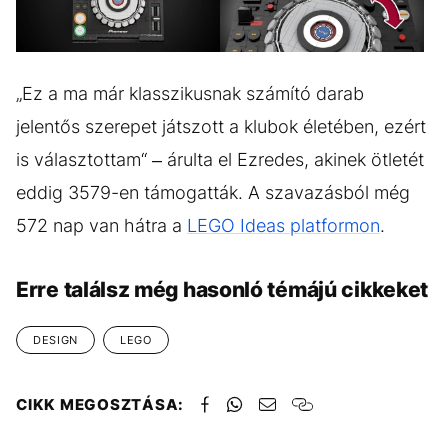
GALÉRIA MEGTEKINTÉSE
(9)
„Ez a ma már klasszikusnak számító darab
jelentős szerepet játszott a klubok életében, ezért
is választottam“ – árulta el Ezredes, akinek ötletét
eddig 3579-en támogatták. A szavazásból még
572 nap van hátra a
LEGO Ideas platformon
.
Erre találsz még hasonló témájú cikkeket
DESIGN
LEGO
CIKK MEGOSZTÁSA: