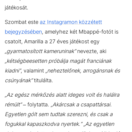
játékosát.
Szombat este
az Instagramon közzétett
bejegyzésében
, amelyhez két Mbappé-fotót is
csatolt, Amarilla a 27 éves játékost egy
„gyarmatosított kameruninak”
nevezte, aki
„kétségbeesetten próbálja magát franciának
kiadni”
, valamint
„neheztelőnek, arrogánsnak és
csúnyának”
titulálta.
„Az egész mérkőzés alatt ideges volt és halálra
rémült”
– folytatta.
„Akárcsak a csapattársai.
Egyetlen gólt sem tudtak szerezni, és csak a
fogukkal kapaszkodva nyertek.” „Az egyetlen