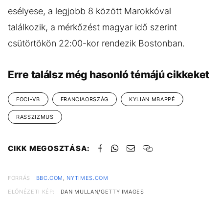
esélyese, a legjobb 8 között Marokkóval
találkozik, a mérkőzést magyar idő szerint
csütörtökön 22:00-kor rendezik Bostonban.
Erre találsz még hasonló témájú cikkeket
FOCI-VB
FRANCIAORSZÁG
KYLIAN MBAPPÉ
RASSZIZMUS
CIKK MEGOSZTÁSA:
FORRÁS
BBC.COM
,
NYTIMES.COM
ELŐNÉZETI KÉP:
DAN MULLAN/GETTY IMAGES