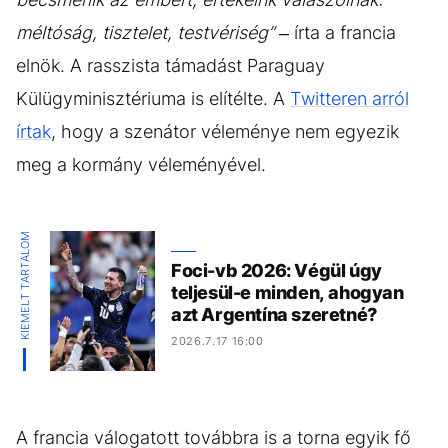
méltóság, tisztelet, testvériség”
– írta a francia
elnök. A rasszista támadást Paraguay
Külügyminisztériuma is elítélte. A
Twitteren arról
írtak
, hogy a szenátor véleménye nem egyezik
meg a kormány véleményével.
KIEMELT TARTALOM
Foci-vb 2026: Végül úgy
teljesül-e minden, ahogyan
azt Argentína szeretné?
2026.7.17 16:00
A francia válogatott továbbra is a torna egyik fő