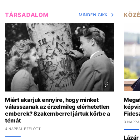
TÁRSADALOM
KÖZÉ
MINDEN CIKK
Miért akarjuk ennyire, hogy minket
Megaf
válasszanak az érzelmileg elérhetetlen
képvis
emberek? Szakemberrel jártuk körbe a
Fides
témát
3 NAPPA
4 NAPPAL EZELŐTT
Lázár