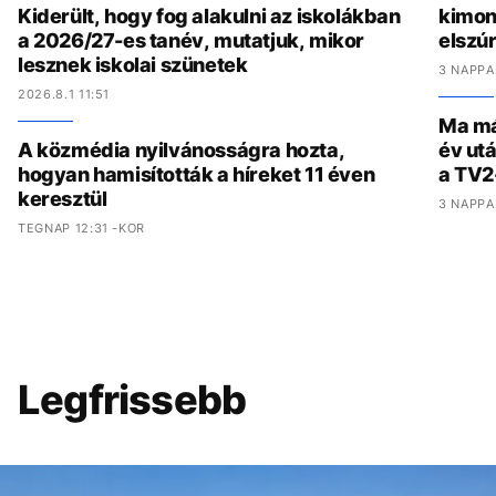
Kiderült, hogy fog alakulni az iskolákban
kimon
a 2026/27-es tanév, mutatjuk, mikor
elszúr
lesznek iskolai szünetek
3 NAPPA
2026.8.1 11:51
Ma már
A közmédia nyilvánosságra hozta,
év utá
hogyan hamisították a híreket 11 éven
a TV2
keresztül
3 NAPPA
TEGNAP 12:31 -KOR
Legfrissebb