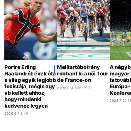
Portré Erling
Melltartóbotrány
A négyb
Haalandról: évek óta
robbant ki a női Tour
magyar 
a világ egyik legjobb
de France-on
is továb
focistája, mégis egy
Európa- 
2 NAPPAL EZELŐTT
vb kellett ahhoz,
Konfere
hogy mindenki
2026.7.31 12
kedvence legyen
2026.8.1 8:40