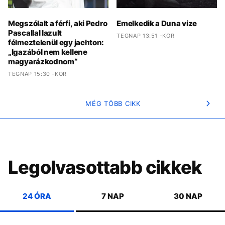
Megszólalt a férfi, aki Pedro
Emelkedik a Duna vize
Pascallal lazult
TEGNAP 13:51 -KOR
félmeztelenül egy jachton:
„Igazából nem kellene
magyarázkodnom“
TEGNAP 15:30 -KOR
MÉG TÖBB CIKK
Legolvasottabb cikkek
24 ÓRA
7 NAP
30 NAP