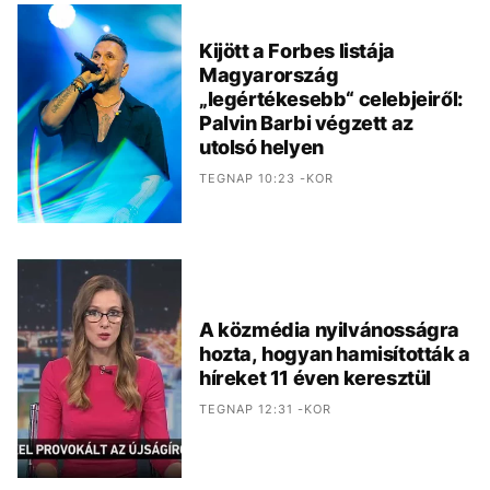
Kijött a Forbes listája
Magyarország
„legértékesebb“ celebjeiről:
Palvin Barbi végzett az
utolsó helyen
TEGNAP 10:23 -KOR
A közmédia nyilvánosságra
hozta, hogyan hamisították a
híreket 11 éven keresztül
TEGNAP 12:31 -KOR