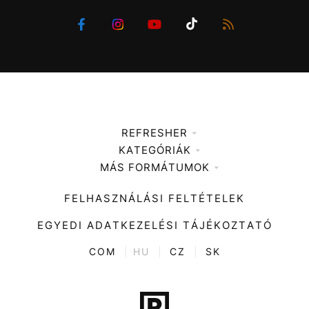
REFRESHER
KATEGÓRIÁK
Médiaajánlat
MÁS FORMÁTUMOK
Zene
Impresszum
Kiemelt tartalmak
Divat
FELHASZNÁLÁSI FELTÉTELEK
Videó
Kultúra
EGYEDI ADATKEZELÉSI TÁJÉKOZTATÓ
Kvíz
ENTR
COM
|
HU
|
CZ
|
SK
Film + sorozat
Tech-Tudomány