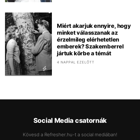
Miért akarjuk ennyire, hogy
minket válasszanak az
érzelmileg elérhetetlen
emberek? Szakemberrel
jártuk körbe a témát
4 NAPPAL EZELŐTT
Social Media csatornák
Kövesd a Refresher.hu-t a social mediában!