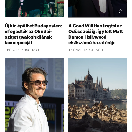
Új híd épülhet Budapesten:
A Good Will Huntingtól az
elfogadták az Óbudai-
Odüsszeiáig: így lett Matt
sziget gyaloghídjának
Damon Hollywood
koncepcióját
elsőszámú hazatérője
TEGNAP 15:54 -KOR
TEGNAP 15:50 -KOR