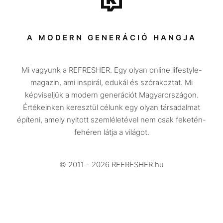
Sport
Társadalom
A MODERN GENERÁCIÓ HANGJA
Közélet
Mi vagyunk a REFRESHER. Egy olyan online lifestyle-
Utazás
magazin, ami inspirál, edukál és szórakoztat. Mi
Életmód
képviseljük a modern generációt Magyarországon.
Értékeinken keresztül célunk egy olyan társadalmat
Design
építeni, amely nyitott szemléletével nem csak feketén-
Beszélgetések
fehéren látja a világot.
Arcok
© 2011 - 2026 REFRESHER.hu
Videó
Történetek
Gasztro