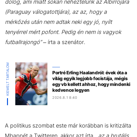
dolog, ami miatt sokan neheztelünk az Albirrojára
(Paraguay válogatottjára), az az, hogy a
mérkőzés után nem adtak neki egy jó, nyílt
tenyérrel mért pofont. Pedig én nem is vagyok
futballrajongó”
– írta a szenátor.
KIEMELT TARTALOM
Portré Erling Haalandról: évek óta a
világ egyik legjobb focistája, mégis
egy vb kellett ahhoz, hogy mindenki
kedvence legyen
2026.8.1 8:40
A politikus szombat este már korábban is kritizálta
Mbappét a Twitteren, akkor azt írta,
„az a brutális