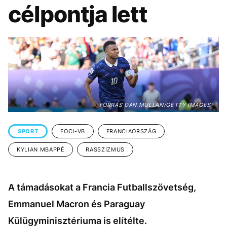
KÖZÉLET
UTAZÁS
célpontja lett
ÉLETMÓD
DESIGN
BESZÉLGETÉSEK
ARCOK
VIDEÓ
TÖRTÉNETEK
GASZTRO
FORRÁS DAN MULLAN/GETTY IMAGES
SPORT
FOCI-VB
FRANCIAORSZÁG
KYLIAN MBAPPÉ
RASSZIZMUS
A támadásokat a Francia Futballszövetség,
Emmanuel Macron és Paraguay
Külügyminisztériuma is elítélte.