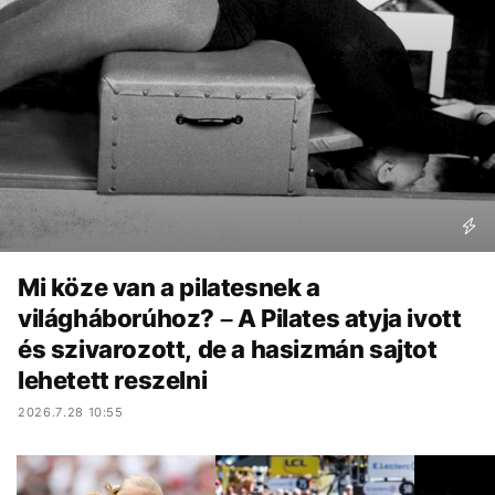
Mi köze van a pilatesnek a
világháborúhoz? – A Pilates atyja ivott
és szivarozott, de a hasizmán sajtot
lehetett reszelni
2026.7.28 10:55