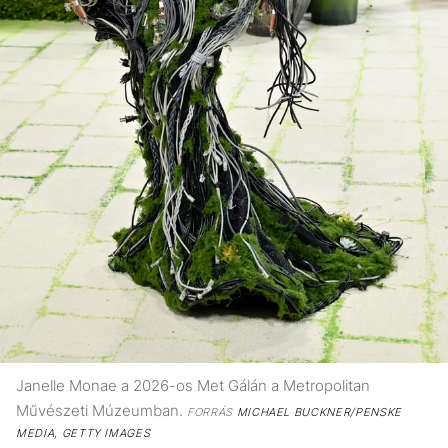
Janelle Monae a 2026-os Met Gálán a Metropolitan
Művészeti Múzeumban.
FORRÁS
MICHAEL BUCKNER/PENSKE
MEDIA, GETTY IMAGES