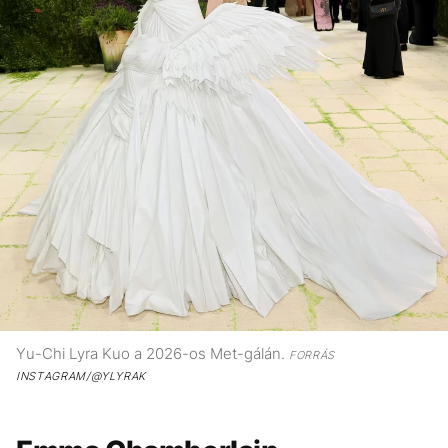
Yu-Chi Lyra Kuo a 2026-os Met-gálán.
FORRÁS
INSTAGRAM/@YLYRAK