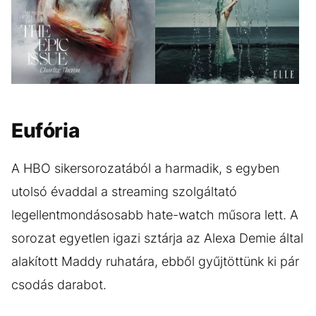
GALÉRIA MEGTEKINTÉSE
(9)
Eufória
A HBO sikersorozatából a harmadik, s egyben
utolsó évaddal a streaming szolgáltató
legellentmondásosabb hate-watch műsora lett. A
sorozat egyetlen igazi sztárja az Alexa Demie által
alakított Maddy ruhatára, ebből gyűjtöttünk ki pár
csodás darabot.