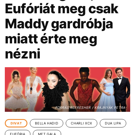
KÖZÉLET
UTAZÁS
Eufóriát meg csak
ÉLETMÓD
DESIGN
Maddy gardróbja
BESZÉLGETÉSEK
ARCOK
miatt érte meg
VIDEÓ
TÖRTÉNETEK
nézni
GASZTRO
FORRÁS REFRESHER / KRAJNYÁK PETRA
DIVAT
BELLA HADID
CHARLI XCX
DUA LIPA
EUFÓRIA
MET GALA