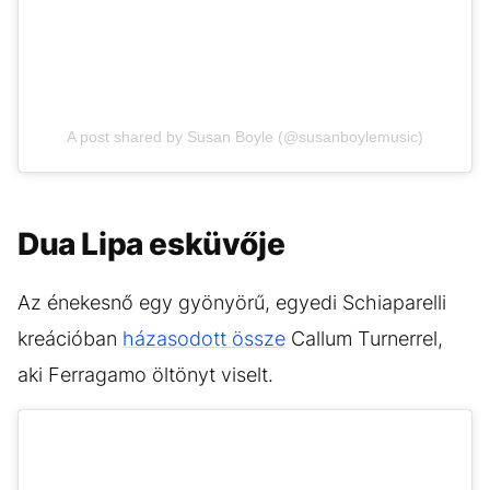
A post shared by Susan Boyle (@susanboylemusic)
Dua Lipa esküvője
Az énekesnő egy gyönyörű, egyedi Schiaparelli
kreációban
házasodott össze
Callum Turnerrel,
aki Ferragamo öltönyt viselt.