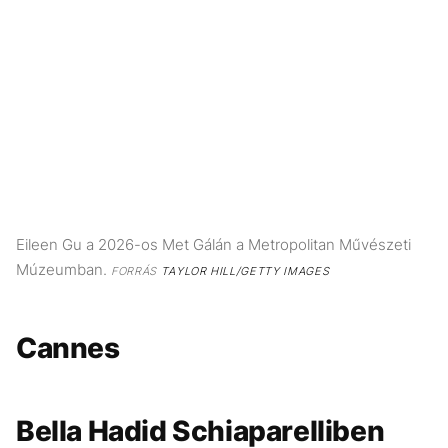
Eileen Gu a 2026-os Met Gálán a Metropolitan Művészeti
Múzeumban.
FORRÁS
TAYLOR HILL/GETTY IMAGES
Cannes
Bella Hadid Schiaparelliben