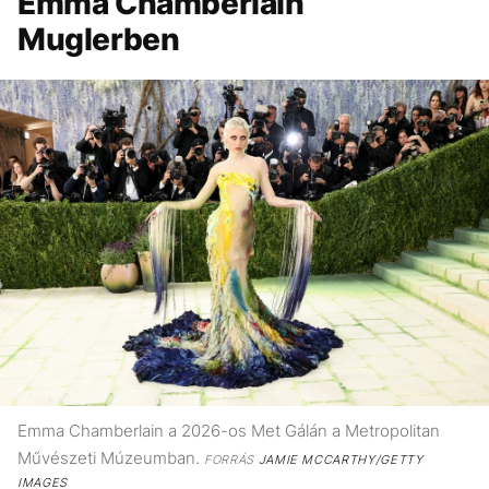
Emma Chamberlain
Muglerben
Emma Chamberlain a 2026-os Met Gálán a Metropolitan
Művészeti Múzeumban.
FORRÁS
JAMIE MCCARTHY/GETTY
IMAGES