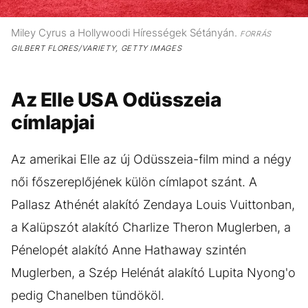
Miley Cyrus a Hollywoodi Hírességek Sétányán.
FORRÁS
GILBERT FLORES/VARIETY, GETTY IMAGES
Az Elle USA Odüsszeia
címlapjai
Az amerikai Elle az új Odüsszeia-film mind a négy
női főszereplőjének külön címlapot szánt. A
Pallasz Athénét alakító Zendaya Louis Vuittonban,
a Kalüpszót alakító Charlize Theron Muglerben, a
Pénelopét alakító Anne Hathaway szintén
Muglerben, a Szép Helénát alakító Lupita Nyong'o
pedig Chanelben tündököl.