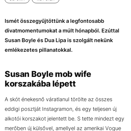
Ismét összegyűjtöttünk a legfontosabb
divatmomentumokat a múlt hónapból. Ezúttal
Susan Boyle és Dua Lipa is szolgált nekünk
emlékezetes pillanatokkal.
Susan Boyle mob wife
korszakába lépett
A skót énekesnő váratlanul törölte az összes
eddigi posztját Instagramon, és egy teljesen új
alkotói korszakot jelentett be. S tette mindezt egy
merőben új külsővel, amellyel az amerikai Vogue