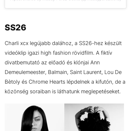
SS26
Charli xcx legújabb dalához, a SS26-hez készült
videóklip igazi high fashion rövidfilm. A fiktív
divatbemutató az előadó és klónjai Ann
Demeulemeester, Balmain, Saint Laurent, Lou De
Bètoly és Chrome Hearts lépdelnek a kifutón, de a
közönség soraiban is láthatunk meglepetéseket.