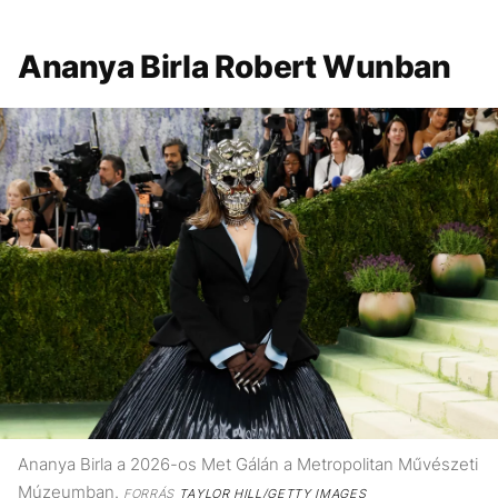
Ananya Birla Robert Wunban
Ananya Birla a 2026-os Met Gálán a Metropolitan Művészeti
Múzeumban.
FORRÁS
TAYLOR HILL/GETTY IMAGES