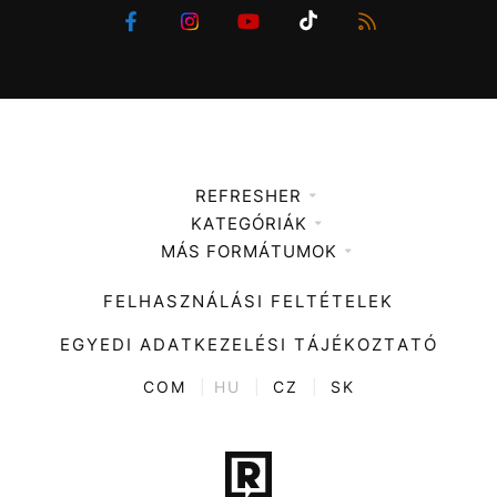
REFRESHER
KATEGÓRIÁK
Médiaajánlat
MÁS FORMÁTUMOK
Zene
Impresszum
Kiemelt tartalmak
Divat
FELHASZNÁLÁSI FELTÉTELEK
Videó
Kultúra
EGYEDI ADATKEZELÉSI TÁJÉKOZTATÓ
Kvíz
ENTR
COM
|
HU
|
CZ
|
SK
Film + sorozat
Tech-Tudomány