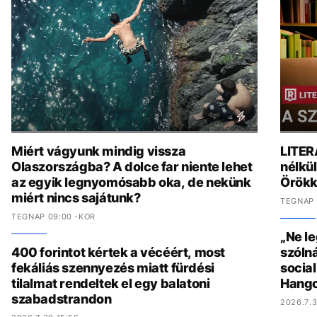
Miért vágyunk mindig vissza
LITER
Olaszországba? A dolce far niente lehet
nélkül
az egyik legnyomósabb oka, de nekünk
Örökk
miért nincs sajátunk?
TEGNAP 
TEGNAP 09:00 -KOR
„Ne l
400 forintot kértek a vécéért, most
szólná
fekáliás szennyezés miatt fürdési
socia
tilalmat rendeltek el egy balatoni
Hang
szabadstrandon
2026.7.3