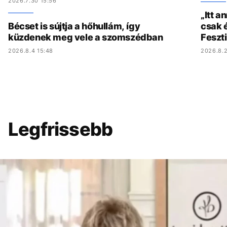
2026.7.30 15:56
„Itt a
Bécset is sújtja a hőhullám, így
csak é
küzdenek meg vele a szomszédban
Feszt
2026.8.4 15:48
2026.8.2
Legfrissebb