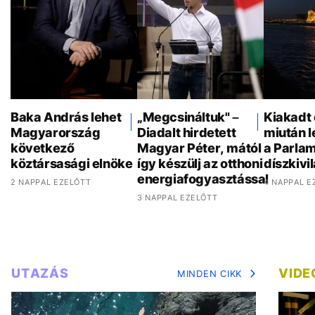
Baka András lehet
„Megcsináltuk" –
Kiakadt 
Magyarország
Diadalt hirdetett
miután 
következő
Magyar Péter, mától
a Parla
köztársasági elnöke
így készülj az otthoni
díszkivi
energiafogyasztással
2 NAPPAL EZELŐTT
4 NAPPAL E
3 NAPPAL EZELŐTT
UTAZÁS
VIDE
MINDEN CIKK