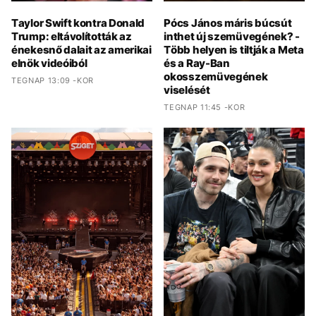
Taylor Swift kontra Donald
Pócs János máris búcsút
Trump: eltávolították az
inthet új szemüvegének? -
énekesnő dalait az amerikai
Több helyen is tiltják a Meta
elnök videóiból
és a Ray-Ban
okosszemüvegének
TEGNAP 13:09 -KOR
viselését
TEGNAP 11:45 -KOR