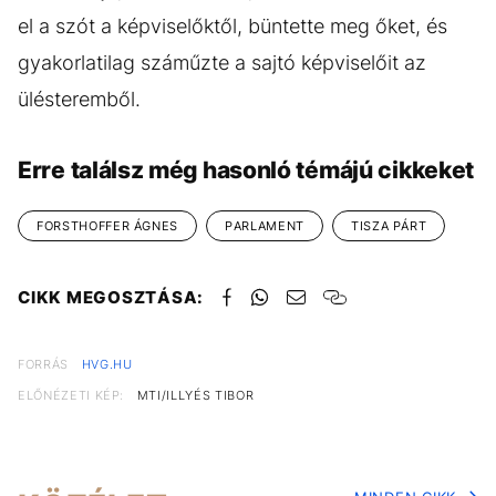
el a szót a képviselőktől, büntette meg őket, és
gyakorlatilag száműzte a sajtó képviselőit az
ülésteremből.
Erre találsz még hasonló témájú cikkeket
FORSTHOFFER ÁGNES
PARLAMENT
TISZA PÁRT
CIKK MEGOSZTÁSA:
FORRÁS
HVG.HU
ELŐNÉZETI KÉP:
MTI/ILLYÉS TIBOR