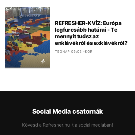
REFRESHER-KVÍZ: Európa
legfurcsább határai - Te
mennyit tudsz az
enklávékról és exklávékról?
TEGNAP 09:03 -KOR
Social Media csatornák
Kövesd a Refresher.hu-t a social mediában!