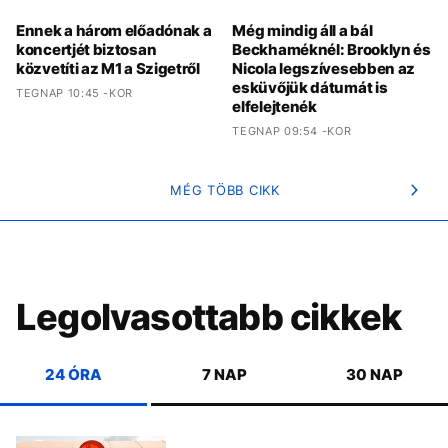
Ennek a három előadónak a
Még mindig áll a bál
koncertjét biztosan
Beckhaméknél: Brooklyn és
közvetíti az M1 a Szigetről
Nicola legszívesebben az
esküvőjük dátumát is
TEGNAP 10:45 -KOR
elfelejtenék
TEGNAP 09:54 -KOR
MÉG TÖBB CIKK
Legolvasottabb cikkek
24 ÓRA
7 NAP
30 NAP