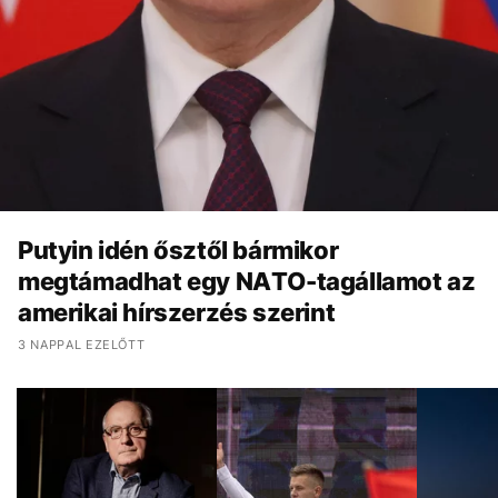
Putyin idén ősztől bármikor
megtámadhat egy NATO-tagállamot az
amerikai hírszerzés szerint
3 NAPPAL EZELŐTT