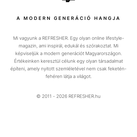
Sport
Társadalom
A MODERN GENERÁCIÓ HANGJA
Közélet
Mi vagyunk a REFRESHER. Egy olyan online lifestyle-
Utazás
magazin, ami inspirál, edukál és szórakoztat. Mi
Életmód
képviseljük a modern generációt Magyarországon.
Értékeinken keresztül célunk egy olyan társadalmat
Design
építeni, amely nyitott szemléletével nem csak feketén-
Beszélgetések
fehéren látja a világot.
Arcok
© 2011 - 2026 REFRESHER.hu
Videó
Történetek
Gasztro