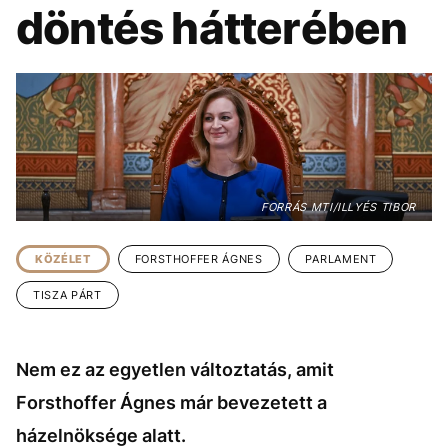
KÖZÉLET
UTAZÁS
döntés hátterében
ÉLETMÓD
DESIGN
BESZÉLGETÉSEK
ARCOK
VIDEÓ
TÖRTÉNETEK
GASZTRO
FORRÁS MTI/ILLYÉS TIBOR
KÖZÉLET
FORSTHOFFER ÁGNES
PARLAMENT
TISZA PÁRT
Nem ez az egyetlen változtatás, amit
Forsthoffer Ágnes már bevezetett a
házelnöksége alatt.