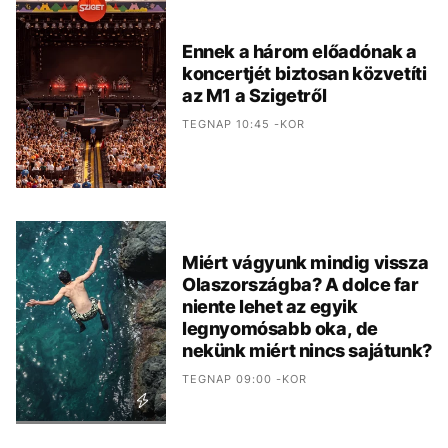
Ennek a három előadónak a
koncertjét biztosan közvetíti
az M1 a Szigetről
TEGNAP 10:45 -KOR
Miért vágyunk mindig vissza
Olaszországba? A dolce far
niente lehet az egyik
legnyomósabb oka, de
nekünk miért nincs sajátunk?
TEGNAP 09:00 -KOR