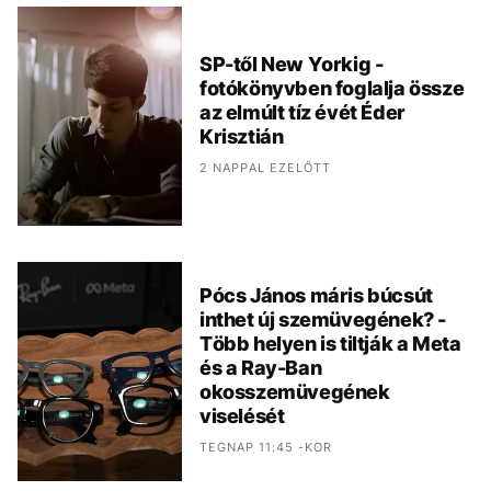
SP-től New Yorkig -
fotókönyvben foglalja össze
az elmúlt tíz évét Éder
Krisztián
2 NAPPAL EZELŐTT
Pócs János máris búcsút
inthet új szemüvegének? -
Több helyen is tiltják a Meta
és a Ray-Ban
okosszemüvegének
viselését
TEGNAP 11:45 -KOR