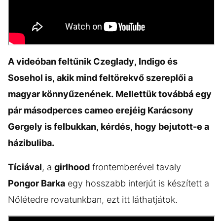
A videóban feltűnik Czeglady, Indigo és
Sosehol is, akik mind feltörekvő szereplői a
magyar könnyűzenének. Mellettük továbbá egy
pár másodperces cameo erejéig Karácsony
Gergely is felbukkan, kérdés, hogy bejutott-e a
házibuliba.
Tíciával
, a
girlhood
frontemberével tavaly
Pongor Barka
egy hosszabb interjút is készített a
Nőlétedre rovatunkban, ezt itt láthatjátok.