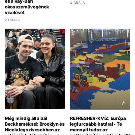
és a Ray-Ban
3 ÓRÁJA
okosszemüvegének
viselését
2 ÓRÁJA
Még mindig áll a bál
REFRESHER-KVÍZ: Európa
Beckhaméknél: Brooklyn és
legfurcsább határai - Te
Nicola legszívesebben az
mennyit tudsz az