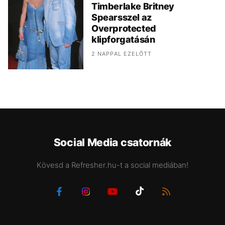
Timberlake Britney
Spearsszel az
Overprotected
klipforgatásán
2 NAPPAL EZELŐTT
Social Media csatornák
Kövesd a Refresher.hu-t a social mediában!