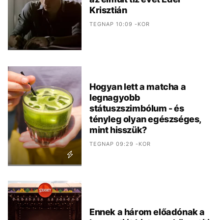
Krisztián
TEGNAP 10:09 -KOR
Hogyan lett a matcha a
legnagyobb
státuszszimbólum - és
tényleg olyan egészséges,
mint hisszük?
TEGNAP 09:29 -KOR
Ennek a három előadónak a