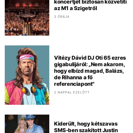
koncertjét biztosan közvetíti
az M1 a Szigetről
3 ÓRÁJA
Vitézy Dávid DJ Oti 65 ezres
gigabulijáról: „Nem akarom,
hogy elbízd magad, Balázs,
de Rihanna a fő
referenciapont"
2 NAPPAL EZELŐTT
Kiderült, hogy kétszavas
SMS-ben szakított Justin