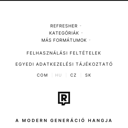
REFRESHER
KATEGÓRIÁK
Médiaajánlat
MÁS FORMÁTUMOK
Zene
Impresszum
Kiemelt tartalmak
Divat
FELHASZNÁLÁSI FELTÉTELEK
Videó
Kultúra
EGYEDI ADATKEZELÉSI TÁJÉKOZTATÓ
Kvíz
ENTR
COM
|
HU
|
CZ
|
SK
Film + sorozat
Tech-Tudomány
Sport
Társadalom
A MODERN GENERÁCIÓ HANGJA