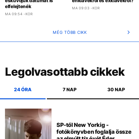
esküvőjük dátumát is
enklávékról és exklávékról?
elfelejtenék
MA 09:03 -KOR
MA 09:54 -KOR
MÉG TÖBB CIKK
Legolvasottabb cikkek
24 ÓRA
7 NAP
30 NAP
SP-től New Yorkig -
fotókönyvben foglalja össze
az elmúlt tíz évét Éder