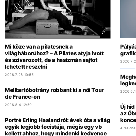
Mi köze van a pilatesnek a
Pályáz
világháborúhoz? – A Pilates atyja ivott
grafi
és szivarozott, de a hasizmán sajtot
2026.7.2
lehetett reszelni
2026.7.28 10:55
Megha
legke
Melltartóbotrány robbant ki a női Tour
2026.6.1
de France-on
2026.8.4 12:50
Új hí
az Ób
Portré Erling Haalandról: évek óta a világ
konce
egyik legjobb focistája, mégis egy vb
4 NAPPA
kellett ahhoz, hogy mindenki kedvence