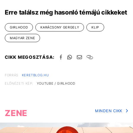
Erre találsz még hasonló témájú cikkeket
GIRLHOOD
KARÁCSONY GERGELY
KLIP
MAGYAR ZENE
CIKK MEGOSZTÁSA:
FORRÁS
KERETBLOG.HU
ELŐNÉZETI KÉP:
YOUTUBE / GIRLHOOD
ZENE
MINDEN CIKK