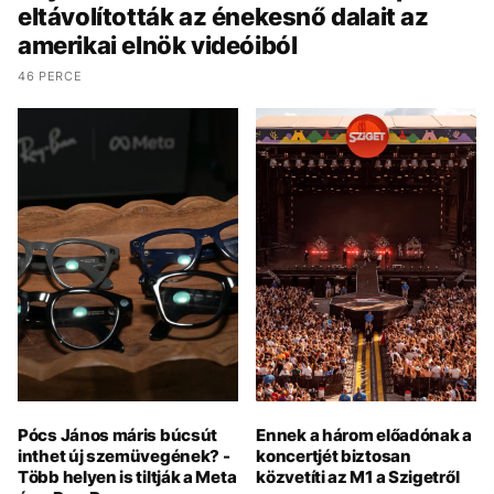
eltávolították az énekesnő dalait az
amerikai elnök videóiból
46 PERCE
Pócs János máris búcsút
Ennek a három előadónak a
inthet új szemüvegének? -
koncertjét biztosan
Több helyen is tiltják a Meta
közvetíti az M1 a Szigetről