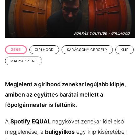
KÖZÉLET
UTAZÁS
ÉLETMÓD
DESIGN
BESZÉLGETÉSEK
ARCOK
FORRÁS YOUTUBE / GIRLHOOD
VIDEÓ
TÖRTÉNETEK
ZENE
GIRLHOOD
KARÁCSONY GERGELY
KLIP
GASZTRO
MAGYAR ZENE
Megjelent a girlhood zenekar legújabb klipje,
amiben az együttes barátai mellett a
főpolgármester is feltűnik.
A
Spotify EQUAL
nagykövet zenekar idei első
megjelenése, a
buligyilkos
egy klip kíséretében