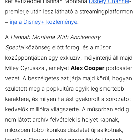
két évtizeddel Hannah Montana
Disney Channel
-
premierje után lesz látható a streamingplatformon
–
írja a Disney+ közleménye
.
A
Hannah Montana 20th Anniversary
Special
közönség előtt forog, és a műsor
középpontjában egy exkluzív, mélyinterjú áll majd
Miley Cyrusszal, amelyet
Alex Cooper
podcaster
vezet. A beszélgetés azt járja majd körül, hogyan
született meg a popkultúra egyik legismertebb
karaktere, és milyen hatást gyakorolt a sorozatot
kedvelők millióira világszerte. A műsorban eddig
nem látott archív felvételek is helyet kapnak,
miközben több ikonikus díszletet újraalkotnak,