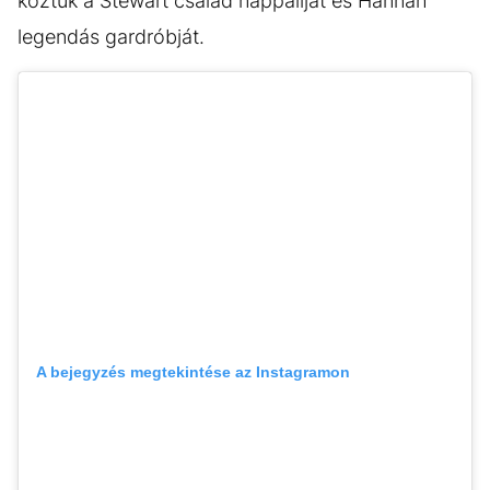
köztük a Stewart család nappaliját és Hannah
legendás gardróbját.
A bejegyzés megtekintése az Instagramon