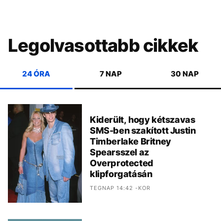
Legolvasottabb cikkek
24 ÓRA
7 NAP
30 NAP
Kiderült, hogy kétszavas
SMS-ben szakított Justin
Timberlake Britney
Spearsszel az
Overprotected
klipforgatásán
TEGNAP 14:42 -KOR