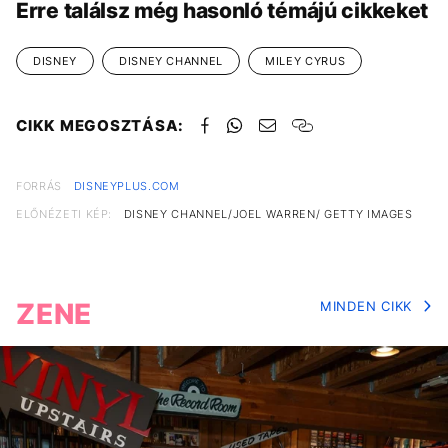
Erre találsz még hasonló témájú cikkeket
DISNEY
DISNEY CHANNEL
MILEY CYRUS
CIKK MEGOSZTÁSA:
FORRÁS
DISNEYPLUS.COM
ELŐNÉZETI KÉP:
DISNEY CHANNEL/JOEL WARREN/ GETTY IMAGES
ZENE
MINDEN CIKK