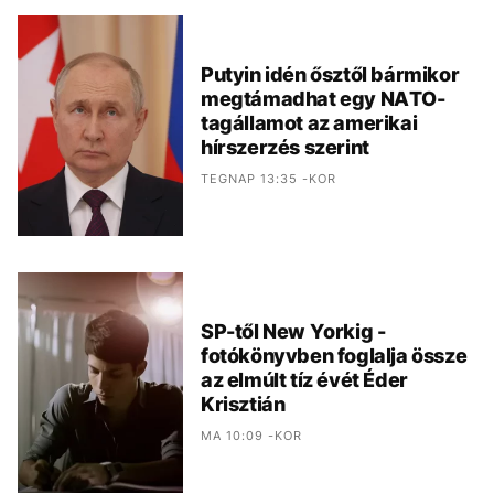
Putyin idén ősztől bármikor
megtámadhat egy NATO-
tagállamot az amerikai
hírszerzés szerint
TEGNAP 13:35 -KOR
SP-től New Yorkig -
fotókönyvben foglalja össze
az elmúlt tíz évét Éder
Krisztián
MA 10:09 -KOR