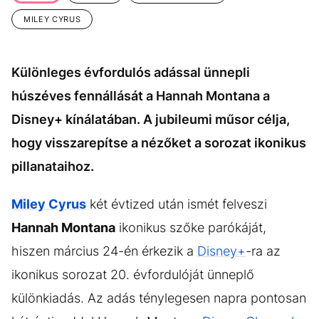
KÖZÉLET
UTAZÁS
MILEY CYRUS
ÉLETMÓD
DESIGN
BESZÉLGETÉSEK
ARCOK
Különleges évfordulós adással ünnepli
VIDEÓ
TÖRTÉNETEK
húszéves fennállását a Hannah Montana a
Disney+ kínálatában. A jubileumi műsor célja,
GASZTRO
hogy visszarepítse a nézőket a sorozat ikonikus
pillanataihoz.
Miley Cyrus
két évtized után ismét felveszi
Hannah Montana
ikonikus szőke parókáját,
hiszen március 24-én érkezik a
Disney+
-ra az
ikonikus sorozat 20. évfordulóját ünneplő
különkiadás. Az adás ténylegesen napra pontosan