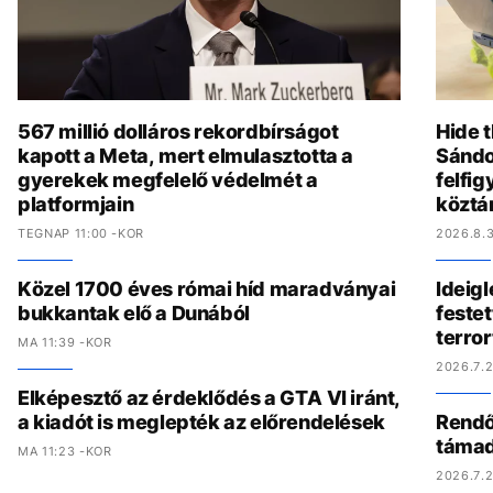
567 millió dolláros rekordbírságot
Hide t
kapott a Meta, mert elmulasztotta a
Sándo
gyerekek megfelelő védelmét a
felfig
platformjain
köztá
TEGNAP 11:00 -KOR
2026.8.3
Közel 1700 éves római híd maradványai
Ideig
bukkantak elő a Dunából
festet
terro
MA 11:39 -KOR
2026.7.2
Elképesztő az érdeklődés a GTA VI iránt,
a kiadót is meglepték az előrendelések
Rendőr
támad
MA 11:23 -KOR
2026.7.2