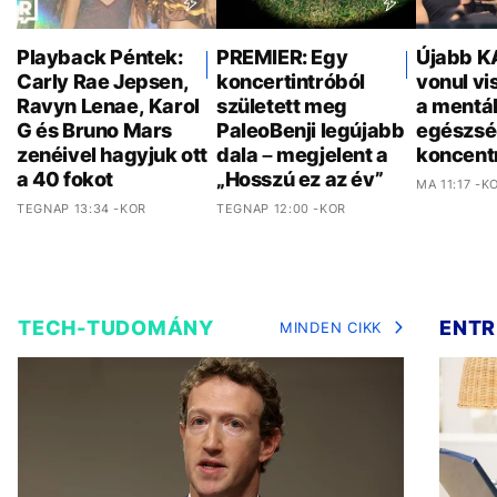
Playback Péntek:
PREMIER: Egy
Újabb K
Carly Rae Jepsen,
koncertintróból
vonul vi
Ravyn Lenae, Karol
született meg
a mentál
G és Bruno Mars
PaleoBenji legújabb
egészsé
zenéivel hagyjuk ott
dala – megjelent a
koncent
a 40 fokot
„Hosszú ez az év”
MA 11:17 -K
TEGNAP 13:34 -KOR
TEGNAP 12:00 -KOR
TECH-TUDOMÁNY
ENTR
MINDEN CIKK