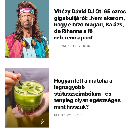
Vitézy Dávid DJ Oti 65 ezres
gigabulijáról: „Nem akarom,
hogy elbízd magad, Balázs,
de Rihanna a fő
referenciapont"
TEGNAP 10:05 -KOR
Hogyan lett a matcha a
legnagyobb
státuszszimbólum - és
tényleg olyan egészséges,
mint hisszük?
MA 09:29 -KOR