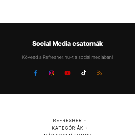
Social Media csatornák
Kövesd a Refresher.hu-t a social mediában!
REFRESHER
KATEGÓRIÁK
Médiaajánlat