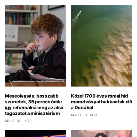
Meseolvasás, hosszabb
Közel 1700 éves római híd
szünetek, 35 perces órák:
maradványai bukkantak elő
így reformálná meg az alsó
a Dunából
tagozatot a minisztérium
MA 11:39 -KOR
MA 12:39 -KOR