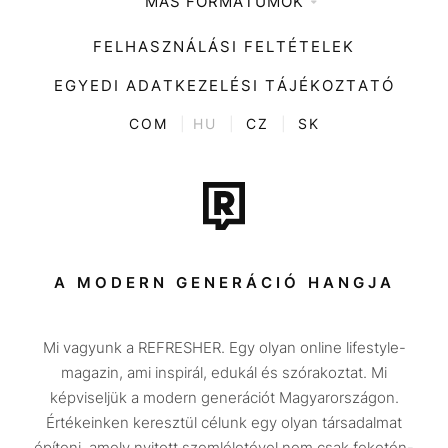
MÁS FORMÁTUMOK
Zene
Impresszum
Kiemelt tartalmak
Divat
FELHASZNÁLÁSI FELTÉTELEK
Videó
Kultúra
EGYEDI ADATKEZELÉSI TÁJÉKOZTATÓ
Kvíz
ENTR
COM
|
HU
|
CZ
|
SK
Film + sorozat
Tech-Tudomány
Sport
Társadalom
A MODERN GENERÁCIÓ HANGJA
Közélet
Mi vagyunk a REFRESHER. Egy olyan online lifestyle-
Utazás
magazin, ami inspirál, edukál és szórakoztat. Mi
Életmód
képviseljük a modern generációt Magyarországon.
Értékeinken keresztül célunk egy olyan társadalmat
Design
építeni, amely nyitott szemléletével nem csak feketén-