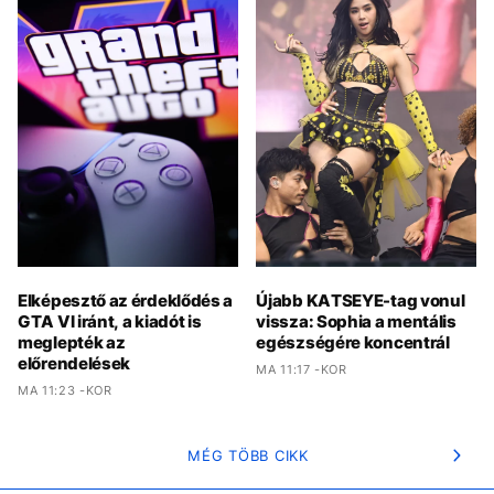
Elképesztő az érdeklődés a
Újabb KATSEYE-tag vonul
GTA VI iránt, a kiadót is
vissza: Sophia a mentális
meglepték az
egészségére koncentrál
előrendelések
MA 11:17 -KOR
MA 11:23 -KOR
MÉG TÖBB CIKK