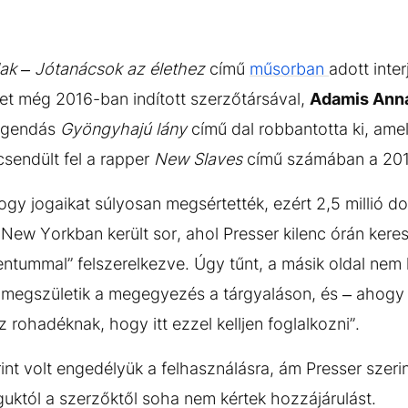
lak – Jótanácsok az élethez
című
műsorban
adott inter
yet még 2016-ban indított szerzőtársával,
Adamis Ann
legendás
Gyöngyhajú lány
című dal robbantotta ki, am
csendült fel a rapper
New Slaves
című számában a 20
gy jogaikat súlyosan megsértették, ezért 2,5 millió dol
 New Yorkban került sor, ahol Presser kilenc órán keres
ntummal” felszerelkezve. Úgy tűnt, a másik oldal nem k
l megszületik a megegyezés a tárgyaláson, és – ahogy
rohadéknak, hogy itt ezzel kelljen foglalkozni”.
erint volt engedélyük a felhasználásra, ám Presser szer
guktól a szerzőktől soha nem kértek hozzájárulást.