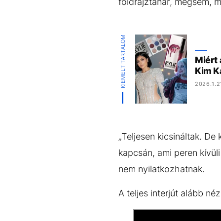
földrajztanár, mégsem, 
KIEMELT TARTALOM
Miért
Kim Ka
2026.1.2
„Teljesen kicsináltak. De
kapcsán, ami peren kívüli
nem nyilatkozhatnak.
A teljes interjút alább n