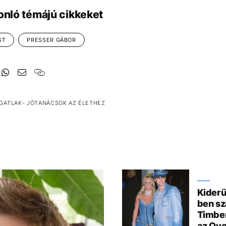
onló témájú cikkeket
ST
PRESSER GÁBOR
LGATLAK- JÓTANÁCSOK AZ ÉLETHEZ
Kiderü
ben sz
Timber
az Ove