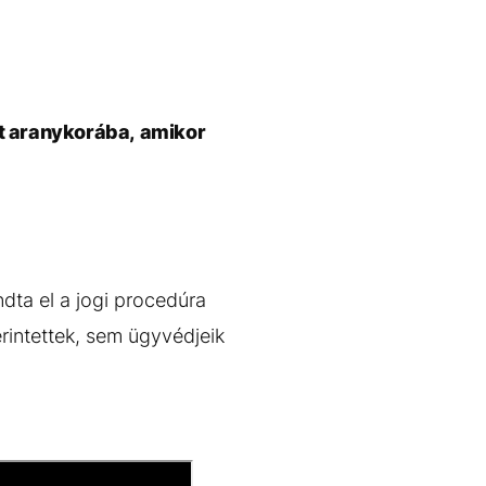
at aranykorába, amikor
ndta el a jogi procedúra
rintettek, sem ügyvédjeik