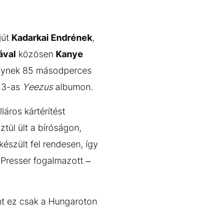
jút
Kadarkai Endrének
,
ával
közösen
Kanye
elynek 85 másodperces
13-as
Yeezus
albumon.
láros kártérítést
ztül ült a bíróságon,
észült fel rendesen, így
 Presser fogalmazott –
int ez csak a Hungaroton