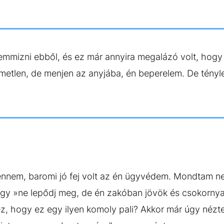
semmizni ebből, és ez már annyira megalázó volt, hog
lmetlen, de menjen az anyjába, én beperelem. De tény
t lennem, baromi jó fej volt az én ügyvédem. Mondtam n
gy »ne lepődj meg, de én zakóban jövök és csokorny
, hogy ez egy ilyen komoly pali? Akkor már úgy nézte