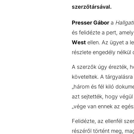
EGYÉB FORMÁTUMOK
REFRESHER
szerzőtársával.
Kiemelt tartalmak
Videó
Kvíz
Médiaajánlat
Impresszum
Presser Gábor
a
Hallgat
és felidézte a pert, amel
West
ellen. Az ügyet a 
részlete engedély nélkül 
A szerzők úgy érezték, ho
követeltek. A tárgyalásra
„három és fél kiló dokume
azt sejtették, hogy végü
„vége van ennek az egész 
Felidézte, az ellenfél sz
részéről történt meg, ma