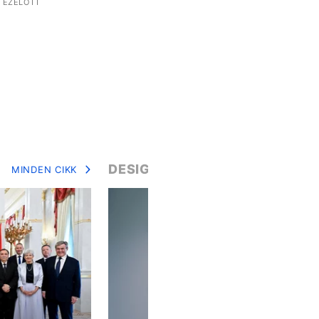
 EZELŐTT
DESIGN
MINDEN CIKK
MIN