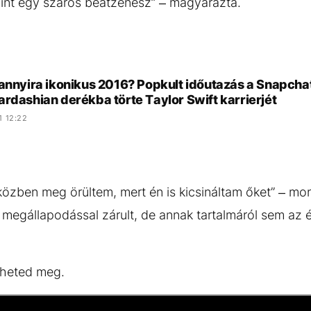
mint egy szaros beatzenész” – magyarázta.
 annyira ikonikus 2016? Popkult időutazás a Snapch
rdashian derékba törte Taylor Swift karrierjét
1 12:22
 közben meg örültem, mert én is kicsináltam őket” – mo
 megállapodással zárult, de annak tartalmáról sem az é
ézheted meg.