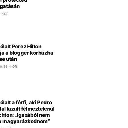
rgatásán
 -KOR
lalt Perez Hilton
ja a blogger kórházba
se után
0:46 -KOR
lalt a férfi, aki Pedro
lal lazult félmeztelenül
chton: „Igazából nem
ne magyarázkodnom“