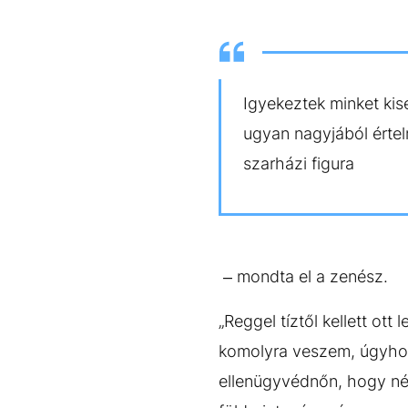
Igyekeztek minket ki
ugyan nagyjából érte
szarházi figura
– mondta el a zenész.
„Reggel tíztől kellett ot
komolyra veszem, úgyho
ellenügyvédnőn, hogy néz