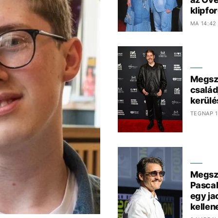
klipfo
MA 14:42
Megszó
család
kerülé
TEGNAP 1
Megszó
Pascal
egy ja
kelle