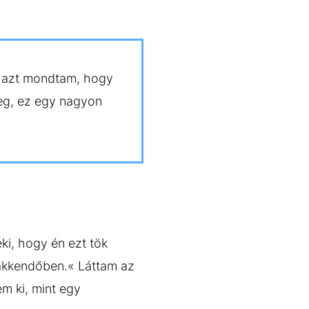
y azt mondtam, hogy
leg, ez egy nagyon
eki, hogy én ezt tök
akkendőben.« Láttam az
m ki, mint egy