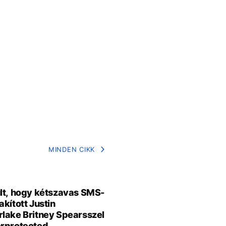
MINDEN CIKK
lt, hogy kétszavas SMS-
akított Justin
lake Britney Spearsszel
rprotected