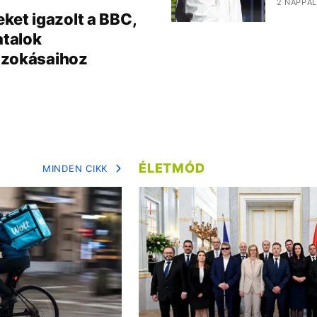
2 NAPPAL
ket igazolt a BBC,
atalok
szokásaihoz
ÉLETMÓD
MINDEN CIKK