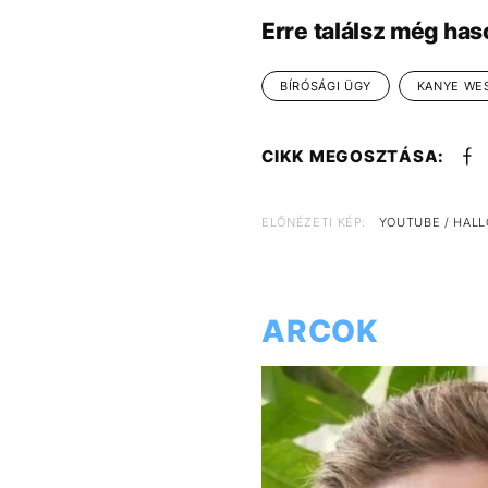
Erre találsz még has
BÍRÓSÁGI ÜGY
KANYE WE
CIKK MEGOSZTÁSA:
ELŐNÉZETI KÉP:
YOUTUBE / HAL
ARCOK