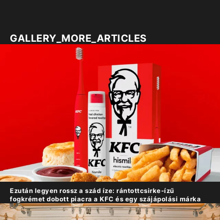
GALLERY_MORE_ARTICLES
Ezután legyen rossz a szád íze: rántottcsirke-ízű
fogkrémet dobott piacra a KFC és egy szájápolási márka