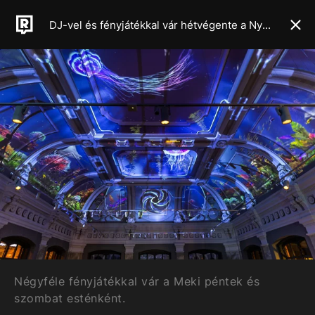
DJ-vel és fényjátékkal vár hétvégente a Nyugati téri McDonald's
Négyféle fényjátékkal vár a Meki péntek és
szombat esténként.