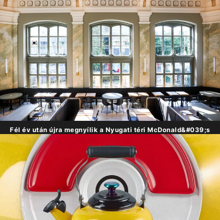
Fél év után újra megnyílik a Nyugati téri McDonald&#039;s