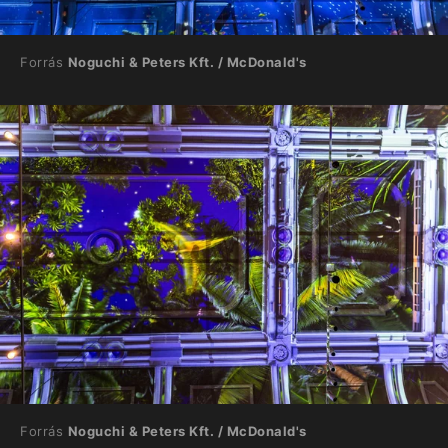
Forrás
Noguchi & Peters Kft. / McDonald's
Forrás
Noguchi & Peters Kft. / McDonald's