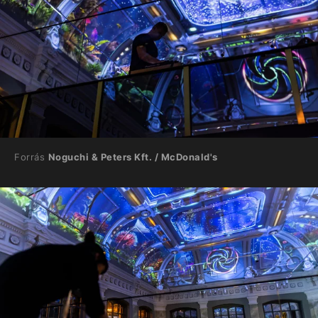
Forrás
Noguchi & Peters Kft. / McDonald's