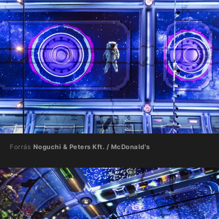
Forrás
Noguchi & Peters Kft. / McDonald's