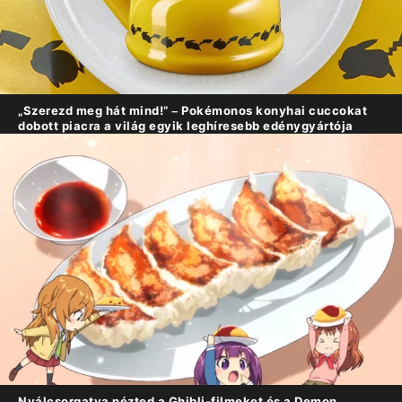
„Szerezd meg hát mind!” – Pokémonos konyhai cuccokat
dobott piacra a világ egyik leghíresebb edénygyártója
Nyálcsorgatva nézted a Ghibli-filmeket és a Demon