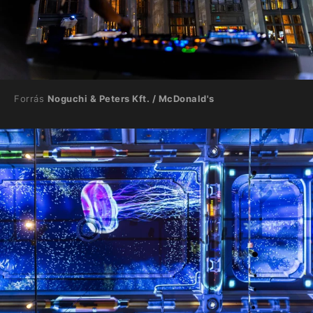
Forrás
Noguchi & Peters Kft. / McDonald's