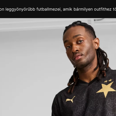
n leggyönyörűbb futballmezei, amik bármilyen outfithez t