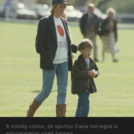
A mindig csinos, de sportos Diana hercegné is
előszeretettel viselt farmert.