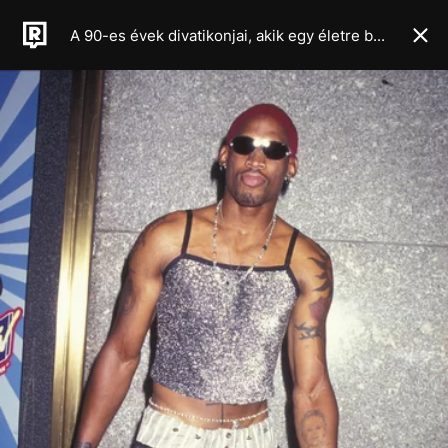
A 90-es évek divatikonjai, akik egy életre beleégtek a kollektív emlékezetbe és a popkultúrába