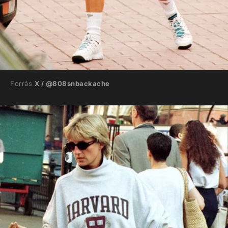
Forrás
X / @808snbackache