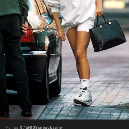
Forrás
X / @808snbackache