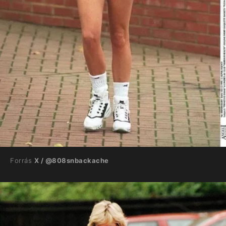
Forrás
X / @808snbackache