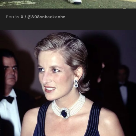
Forrás
X / @808snbackache