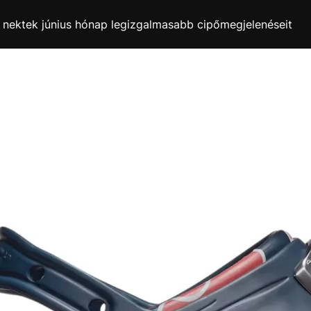
k nektek június hónap legizgalmasabb cipőmegjelenéseit