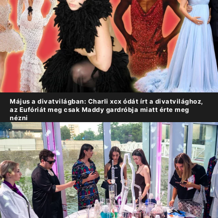
Május a divatvilágban: Charli xcx ódát írt a divatvilághoz,
az Eufóriát meg csak Maddy gardróbja miatt érte meg
nézni