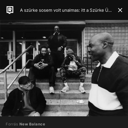
A szürke sosem volt unalmas: itt a Szürke Ünnep, a New Balance különleges filmmel és új kollekcióval ünnepli ikonikus cipőit
Forrás
New Balance