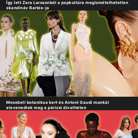
Így lett Zara Larssonból a popkultúra megismételhetetlen
skandináv Barbie-ja
Mesebeli botanikus kert és Antoni Gaudí munkái
elevenedtek meg a párizsi divathéten