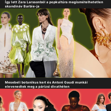
Így lett Zara Larssonból a popkultúra megismételhetetlen
skandináv Barbie-ja
Mesebeli botanikus kert és Antoni Gaudí munkái
elevenedtek meg a párizsi divathéten