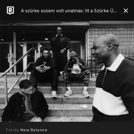
A szürke sosem volt unalmas: itt a Szürke Ünnep, a New Balance különleges filmmel és új kollekcióval ünnepli ikonikus cipőit
Forrás
New Balance