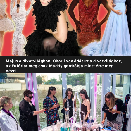
Május a divatvilágban: Charli xcx ódát írt a divatvilághoz,
az Eufóriát meg csak Maddy gardróbja miatt érte meg
nézni