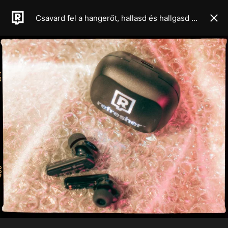
Csavard fel a hangerőt, hallasd és hallgasd a generációd hangját a REFRESHER X MOJO fülesein!