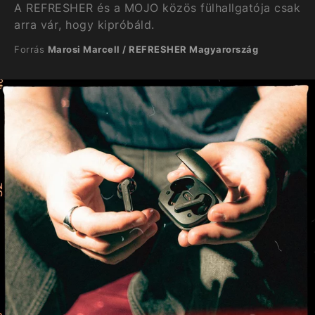
A REFRESHER és a MOJO közös fülhallgatója csak
arra vár, hogy kipróbáld.
Forrás
Marosi Marcell / REFRESHER Magyarország