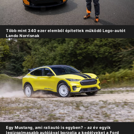
Több mint 340 ezer elemből építettek működő Lego-autót
Lando Norrisnak
Egy Mustang, ami raliautó is egyben? – az év egyik
legizgalmasabb autójával borzolja a kedélyeket a Ford