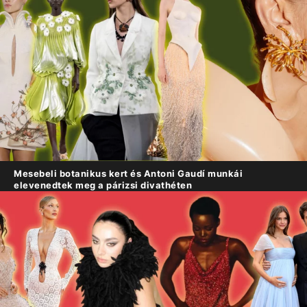
Mesebeli botanikus kert és Antoni Gaudí munkái
elevenedtek meg a párizsi divathéten