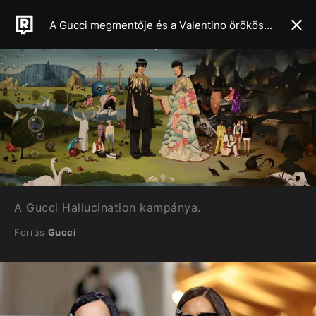
A Gucci megmentője és a Valentino örököse: bemutatjuk Alessandro Michele forradalmi éveinek eddigi legimpozánsabb munkáit
A Gucci Hallucination kampánya.
Forrás
Gucci