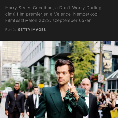
Harry Styles Gucciban, a Don't Worry Darling
című film premierjén a Velencei Nemzetközi
Filmfesztiválon 2022. szeptember 05-én.
Forrás
GETTY IMAGES