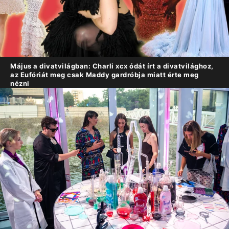
Május a divatvilágban: Charli xcx ódát írt a divatvilághoz,
az Eufóriát meg csak Maddy gardróbja miatt érte meg
nézni