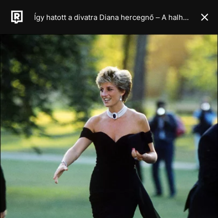
Így hatott a divatra Diana hercegnő – A halhatatlan stílusikon öröksége, a minimalista, szabad és rebellis ruhatár titka