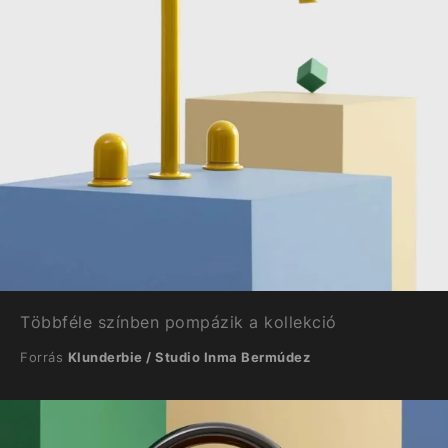
Többféle színben pompázik a kollekció
Forrás
Klunderbie / Studio Inma Bermúdez