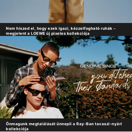
Nem hiszed el, hogy ezek igazi, kézzelfogható ruhák –
megjelent a LOEWE új pixeles kollekciója
Önmagunk megtalálását ünnepli a Ray-Ban tavaszi-nyári
kollekciója