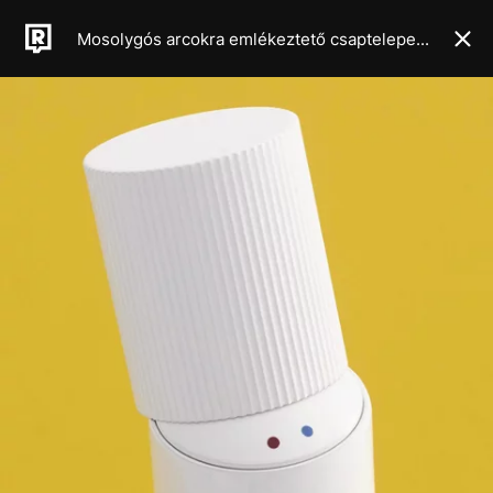
Mosolygós arcokra emlékeztető csaptelepeket tervezett egy spanyol cég, és zavarbaejtően aranyosak lettek