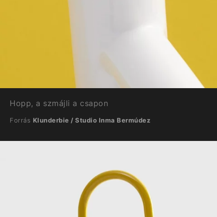
Hopp, a szmájli a csapon
Forrás
Klunderbie / Studio Inma Bermúdez