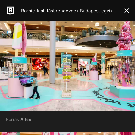
Barbie-kiállítást rendeznek Budapest egyik bevásárlóközpontjában
Forrás
Allee