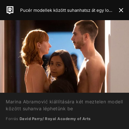
Pucér modellek között suhanhatsz át egy londoni kiállításon
Marina Abramović kiállítására két meztelen modell
között suhanva léphetünk be
Forrás
David Parry/ Royal Academy of Arts