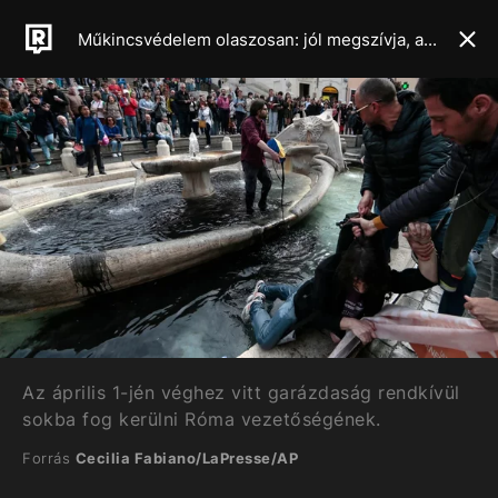
Műkincsvédelem olaszosan: jól megszívja, aki műkincseket rongál a klímakatasztrófa nevében
Az április 1-jén véghez vitt garázdaság rendkívül
sokba fog kerülni Róma vezetőségének.
Forrás
Cecilia Fabiano/LaPresse/AP