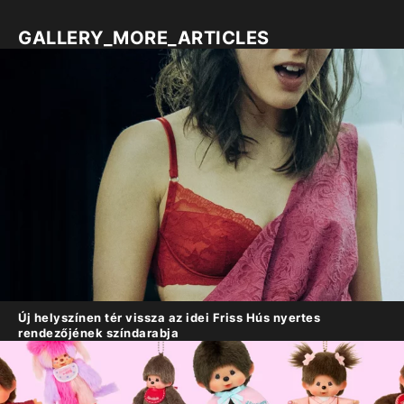
GALLERY_MORE_ARTICLES
Új helyszínen tér vissza az idei Friss Hús nyertes
rendezőjének színdarabja