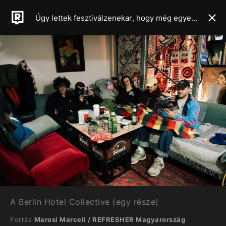
Úgy lettek fesztiválzenekar, hogy még egyetlen hangot nem írtak meg előre – Meglátogattuk a Berlin Hotel Collective-et
A Berlin Hotel Collective (egy része)
Forrás
Marosi Marcell / REFRESHER Magyarország