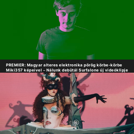
PREMIER: Magyar alteres elektronika pörög körbe-körbe
Miki357 képeivel – Nálunk debütál Surfalone új videóklipje