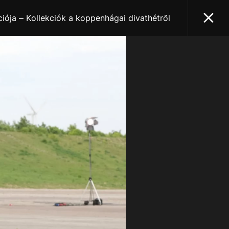
iója – Kollekciók a koppenhágai divathétről