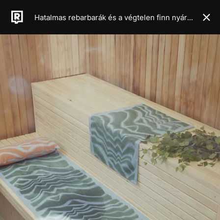
Hatalmas rebarbarák és a végtelen finn nyár ihlette az IKEA és a Marimekko új kollekcióját