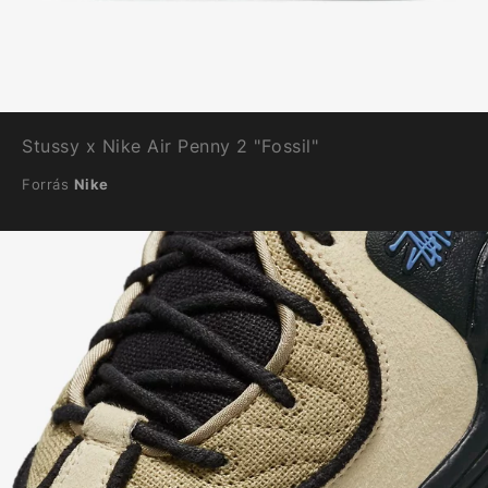
Stussy x Nike Air Penny 2 "Fossil"
Forrás
Nike