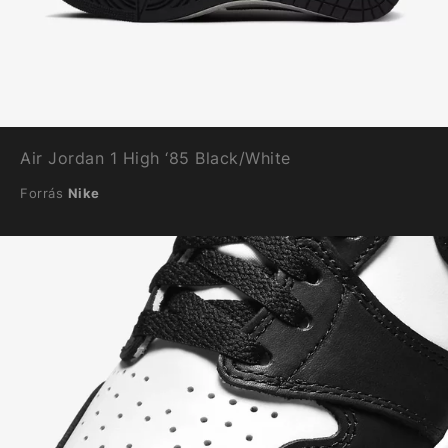
Air Jordan 1 High ‘85 Black/White
Forrás
Nike