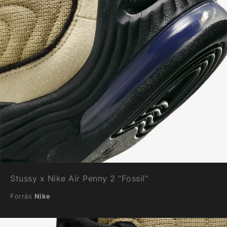
Stussy x Nike Air Penny 2 "Fossil"
Forrás
Nike