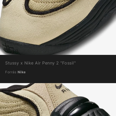
Stussy x Nike Air Penny 2 "Fossil"
Forrás
Nike