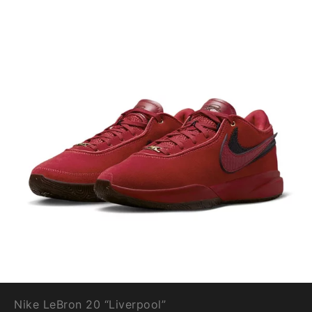
Nike LeBron 20 “Liverpool”