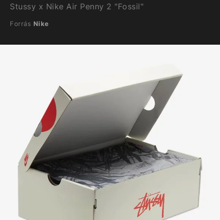
Stussy x Nike Air Penny 2 "Fossil"
Forrás
Nike