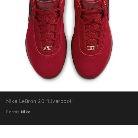
Nike LeBron 20 “Liverpool”
Forrás
Nike