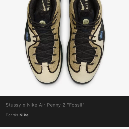
Stussy x Nike Air Penny 2 "Fossil"
Forrás
Nike