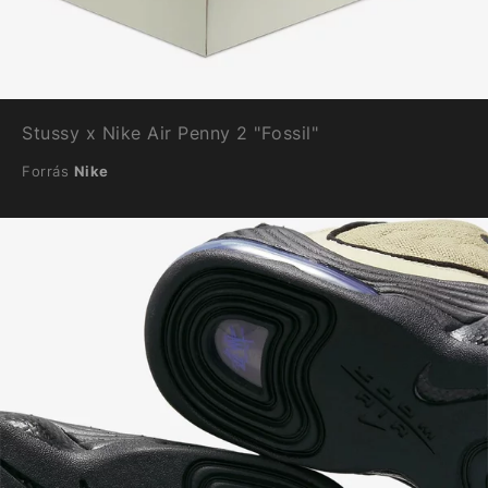
Stussy x Nike Air Penny 2 "Fossil"
Forrás
Nike