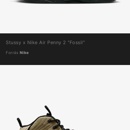
Stussy x Nike Air Penny 2 "Fossil"
Forrás
Nike