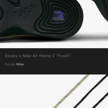
Stussy x Nike Air Penny 2 "Fossil"
Forrás
Nike