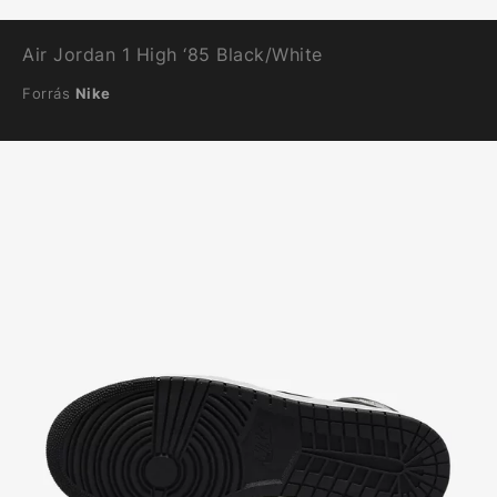
Air Jordan 1 High ‘85 Black/White
Forrás
Nike