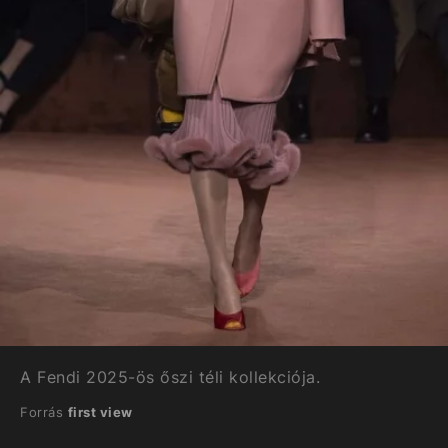
A Fendi 2025-ös őszi téli kollekciója.
Forrás
first view