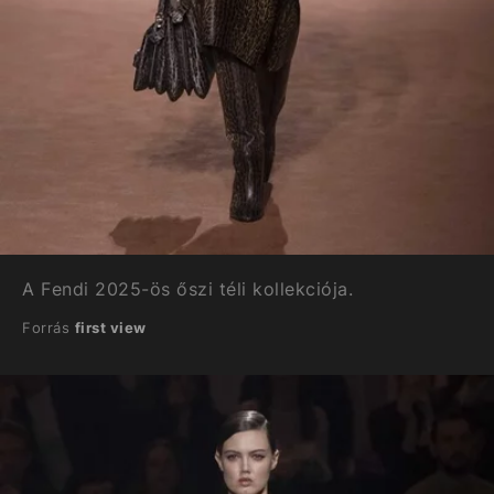
A Fendi 2025-ös őszi téli kollekciója.
Forrás
first view