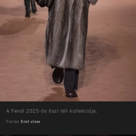
A Fendi 2025-ös őszi téli kollekciója.
Forrás
first view