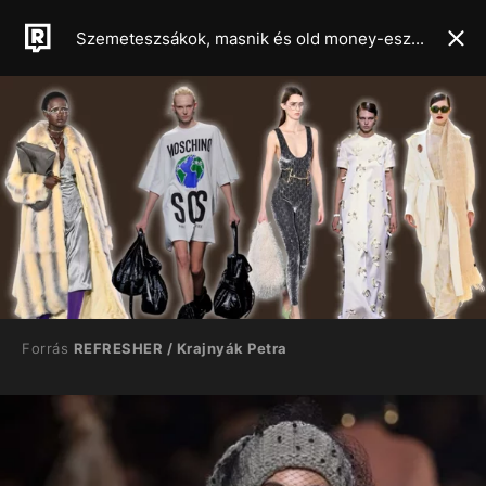
Szemeteszsákok, masnik és old money-esztétika – A milánói divathét legszebb kollekciói
Forrás
REFRESHER / Krajnyák Petra