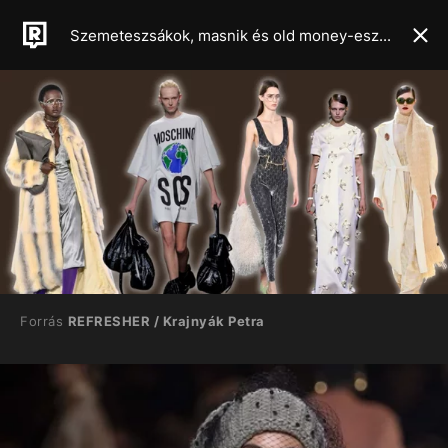
Szemeteszsákok, masnik és old money-esztétika – A milánói divathét legszebb kollekciói
Forrás
REFRESHER / Krajnyák Petra