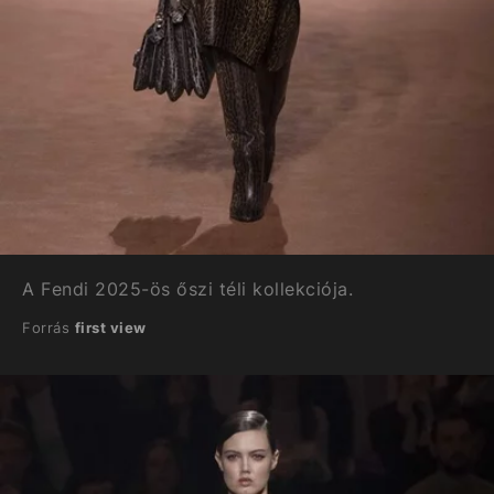
A Fendi 2025-ös őszi téli kollekciója.
Forrás
first view