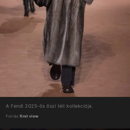
A Fendi 2025-ös őszi téli kollekciója.
Forrás
first view