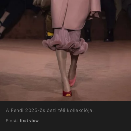
A Fendi 2025-ös őszi téli kollekciója.
Forrás
first view