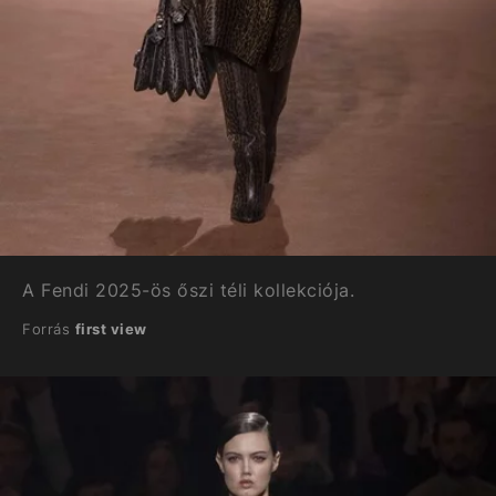
A Fendi 2025-ös őszi téli kollekciója.
Forrás
first view