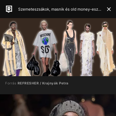
Szemeteszsákok, masnik és old money-esztétika – A milánói divathét legszebb kollekciói
Forrás
REFRESHER / Krajnyák Petra