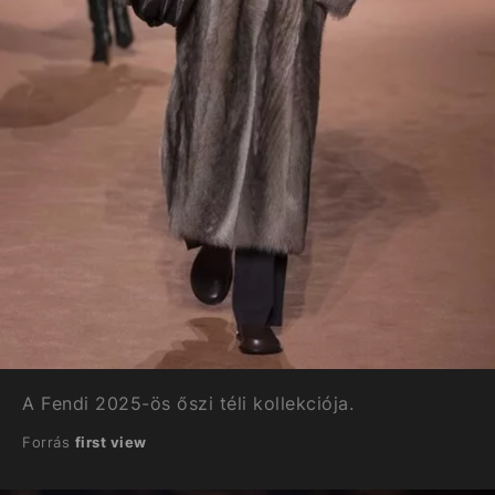
A Fendi 2025-ös őszi téli kollekciója.
Forrás
first view