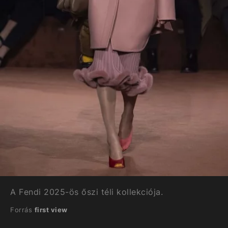
A Fendi 2025-ös őszi téli kollekciója.
Forrás
first view