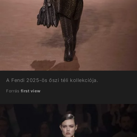
A Fendi 2025-ös őszi téli kollekciója.
Forrás
first view