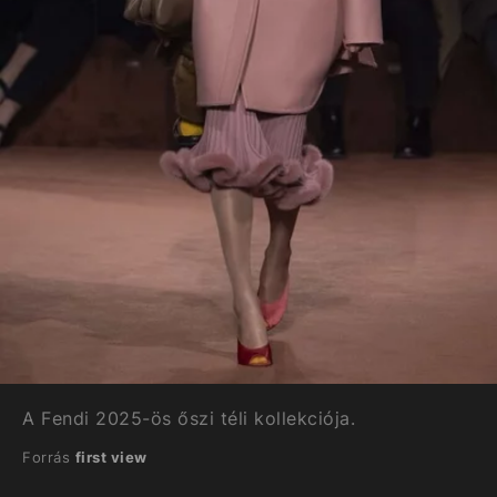
A Fendi 2025-ös őszi téli kollekciója.
Forrás
first view