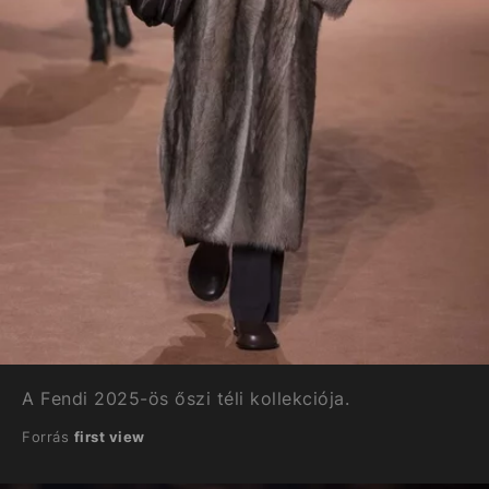
A Fendi 2025-ös őszi téli kollekciója.
Forrás
first view