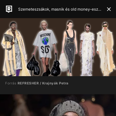
Szemeteszsákok, masnik és old money-esztétika – A milánói divathét legszebb kollekciói
Forrás
REFRESHER / Krajnyák Petra