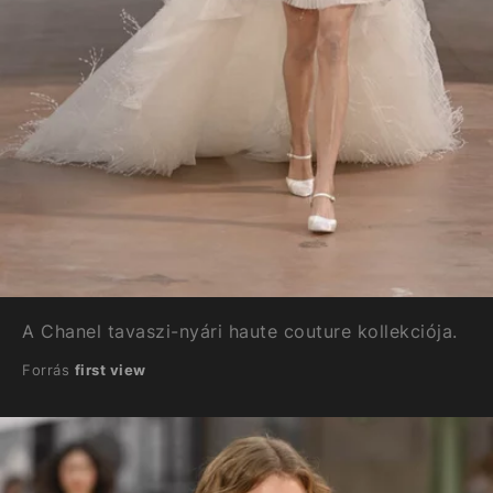
A Chanel tavaszi-nyári haute couture kollekciója.
Forrás
first view