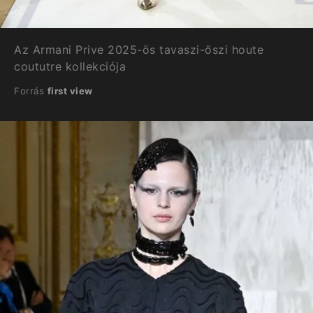
Az Armani Prive 2025-ös tavaszi-őszi houte
coututre kollekciója
Forrás
first view