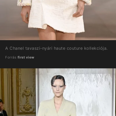
A Chanel tavaszi-nyári haute couture kollekciója.
Forrás
first view