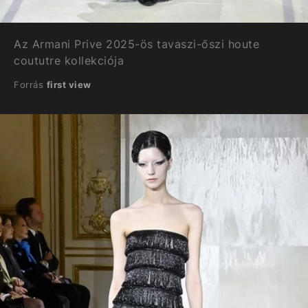
Az Armani Prive 2025-ös tavaszi-őszi houte
coututre kollekciója
Forrás
first view