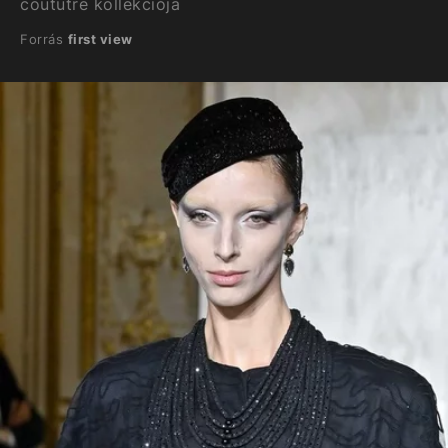
coututre kollekciója
Forrás
first view