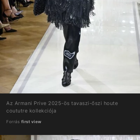
Az Armani Prive 2025-ös tavaszi-őszi houte
coututre kollekciója
Forrás
first view