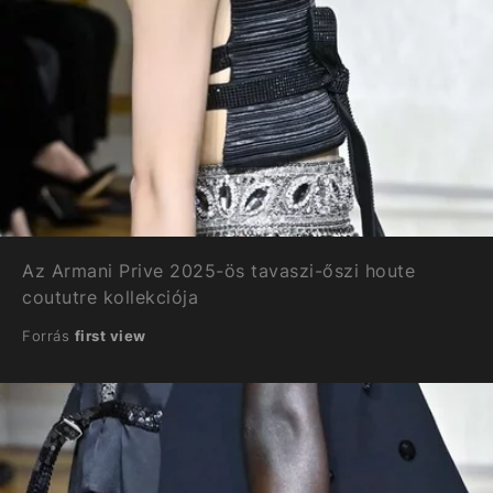
Az Armani Prive 2025-ös tavaszi-őszi houte
coututre kollekciója
Forrás
first view