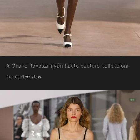
A Chanel tavaszi-nyári haute couture kollekciója.
Forrás
first view