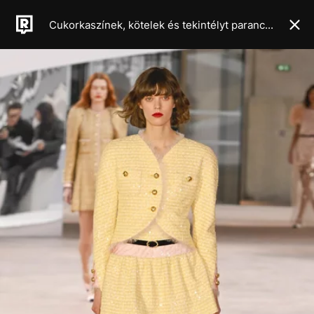
Cukorkaszínek, kötelek és tekintélyt parancsoló fejdíszek – A tavaszi-nyári haute couture divathét legszebb pillanatai