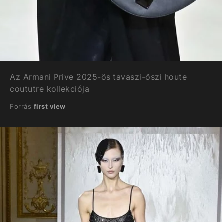
Az Armani Prive 2025-ös tavaszi-őszi houte
coututre kollekciója
Forrás
first view