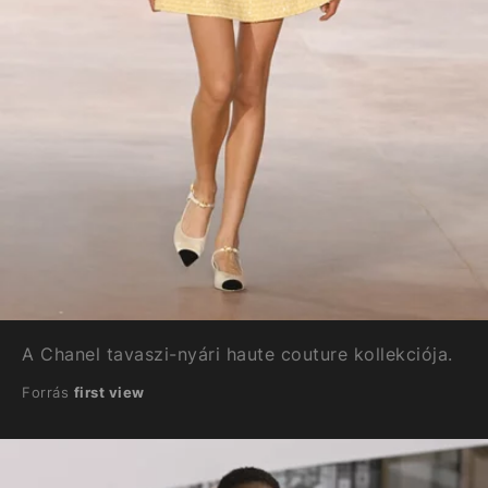
A Chanel tavaszi-nyári haute couture kollekciója.
Forrás
first view