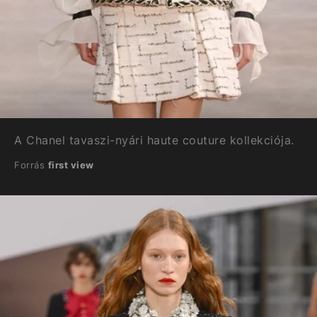
A Chanel tavaszi-nyári haute couture kollekciója.
Forrás
first view