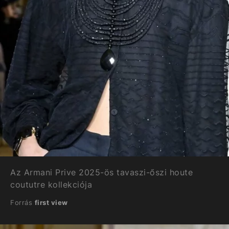
Az Armani Prive 2025-ös tavaszi-őszi houte
coututre kollekciója
Forrás
first view