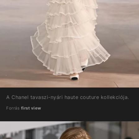
A Chanel tavaszi-nyári haute couture kollekciója.
Forrás
first view