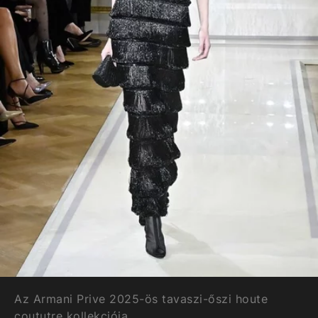
Az Armani Prive 2025-ös tavaszi-őszi houte
coututre kollekciója