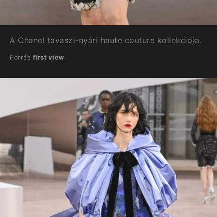
A Chanel tavaszi-nyári haute couture kollekciója.
Forrás
first view