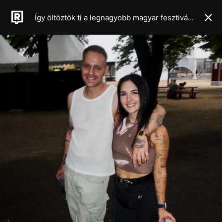
Így öltöztök ti a legnagyobb magyar fesztiválon – OUTFIT CHECK a Szigeten