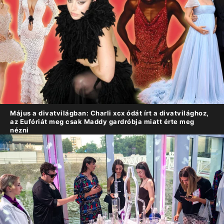
Május a divatvilágban: Charli xcx ódát írt a divatvilághoz,
az Eufóriát meg csak Maddy gardróbja miatt érte meg
nézni