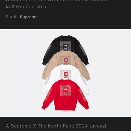
kollekci ódarabjai
Forrás
Supreme
A Supreme X The North Face 2024 tavaszi