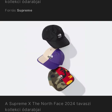
kollekci ódarabjai
Forrás
Supreme
A Supreme X The North Face 2024 tavaszi
kollekci ódarabjai