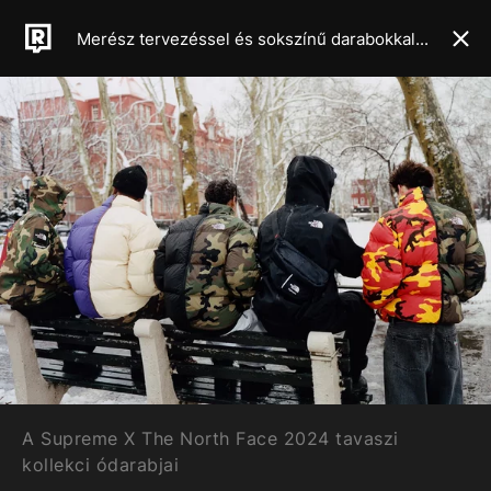
Merész tervezéssel és sokszínű darabokkal érkezik a Supreme és a North Face új közös kollekciója
A Supreme X The North Face 2024 tavaszi
kollekci ódarabjai