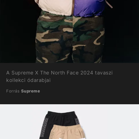
A Supreme X The North Face 2024 tavaszi
kollekci ódarabjai
Forrás
Supreme