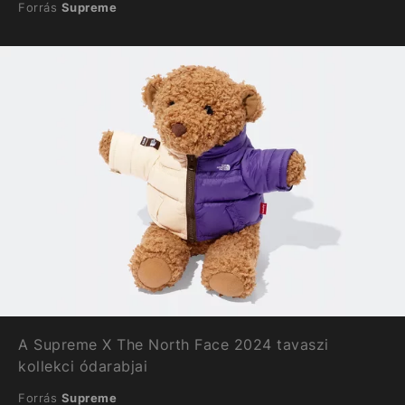
Forrás
Supreme
A Supreme X The North Face 2024 tavaszi
kollekci ódarabjai
Forrás
Supreme