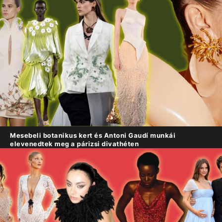
Mesebeli botanikus kert és Antoni Gaudí munkái
elevenedtek meg a párizsi divathéten