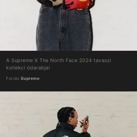
A Supreme X The North Face 2024 tavaszi
kollekci ódarabjai
Forrás
Supreme