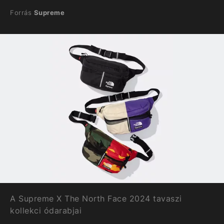
Forrás
Supreme
A Supreme X The North Face 2024 tavaszi
kollekci ódarabjai