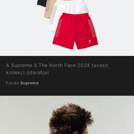
A Supreme X The North Face 2024 tavaszi
kollekci ódarabjai
Forrás
Supreme