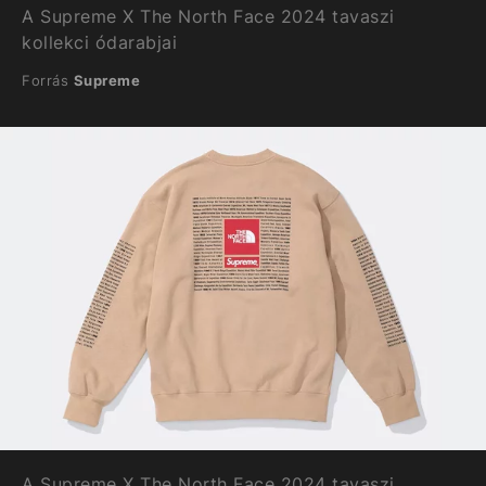
A Supreme X The North Face 2024 tavaszi
kollekci ódarabjai
Forrás
Supreme
A Supreme X The North Face 2024 tavaszi