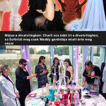
Május a divatvilágban: Charli xcx ódát írt a divatvilághoz,
az Eufóriát meg csak Maddy gardróbja miatt érte meg
nézni