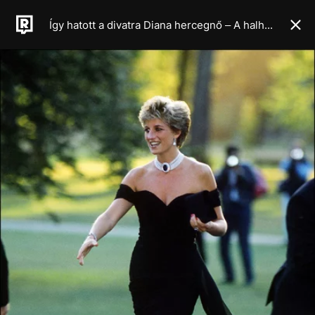
Így hatott a divatra Diana hercegnő – A halhatatlan stílusikon öröksége, a minimalista, szabad és rebellis ruhatár titka