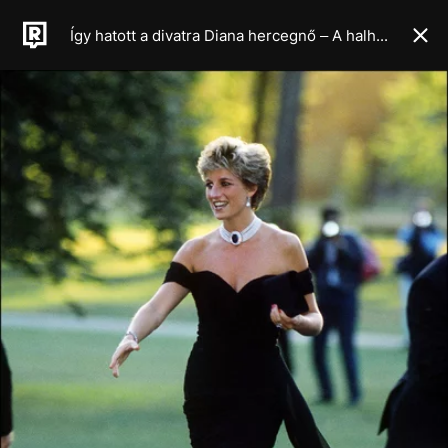
Így hatott a divatra Diana hercegnő – A halhatatlan stílusikon öröksége, a minimalista, szabad és rebellis ruhatár titka