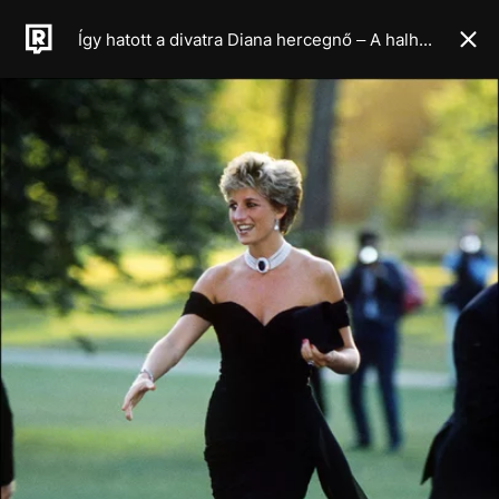
Így hatott a divatra Diana hercegnő – A halhatatlan stílusikon öröksége, a minimalista, szabad és rebellis ruhatár titka